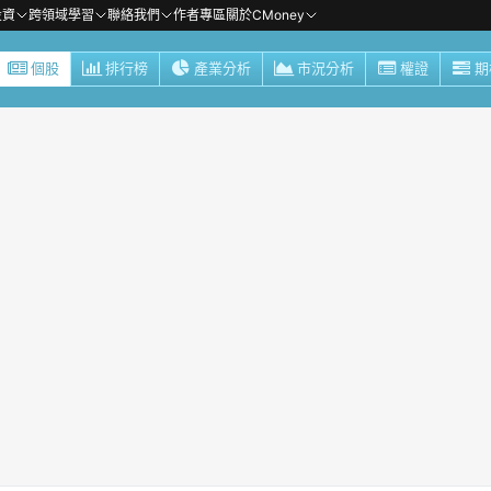
投資
跨領域學習
聯絡我們
作者專區
關於CMoney
個股
排行榜
產業分析
市況分析
權證
期