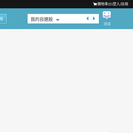
購物車(
0
)
登入/註冊
權
我的自選股
建議