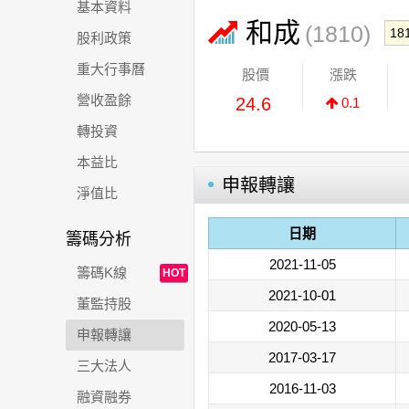
基本資料
和成
(1810)
股利政策
重大行事曆
股價
漲跌
營收盈餘
24.6
0.1
轉投資
本益比
申報轉讓
淨值比
日期
籌碼分析
2021-11-05
籌碼K線
HOT
2021-10-01
董監持股
2020-05-13
申報轉讓
2017-03-17
三大法人
2016-11-03
融資融券