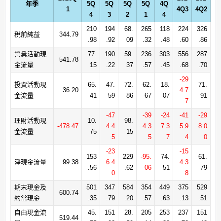
年季
5Q
5Q
5Q
5Q
4Q
1
4Q3
4Q2
4
3
2
1
4
210
194
68.
265
118
224
326
稅前純益
344.79
.98
.92
09
.32
.48
.60
.86
營業活動現
77.
190
59.
236
303
556
287
541.78
金流量
15
.22
37
.57
.45
.68
.70
-29
投資活動現
65.
47.
72.
62.
18.
71.
36.20
4.7
金流量
41
59
86
67
07
91
7
-47
-39
-24
-41
-29
理財活動現
10.
98.
-478.47
4.4
4.3
7.3
5.9
8.0
金流量
75
15
5
5
7
4
0
-23
-15
153
229
-95.
74.
61.
淨現金流量
99.38
6.4
4.3
.56
.62
06
51
79
0
8
期末現金及
501
347
584
354
449
375
529
600.74
約當現金
.35
.79
.20
.57
.63
.13
.51
自由現金流
45.
151
28.
205
253
237
151
519.44