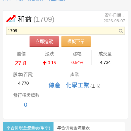
資料日期：
(1709)
和益
2026-08-07
立即追蹤
模擬下單
股價
漲跌
漲幅
成交量
27.8
0.54%
4,734
0.15
股本(百萬)
產業
4,770
傳產 - 化學工業
(上市)
發行權證檔數
0
季合併現金流量表(單季)
年合併現金流量表