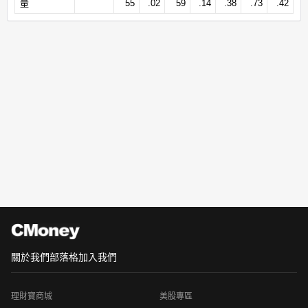
量
55
.02
59
.14
.38
.73
.42
關於我們
部落格
加入我們
理財寶商城
美股專區