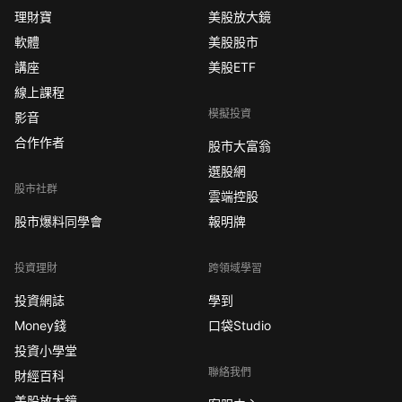
理財寶
美股放大鏡
軟體
美股股市
講座
美股ETF
線上課程
模擬投資
影音
合作作者
股市大富翁
選股網
股市社群
雲端控股
股市爆料同學會
報明牌
投資理財
跨領域學習
投資網誌
學到
Money錢
口袋Studio
投資小學堂
聯絡我們
財經百科
美股放大鏡