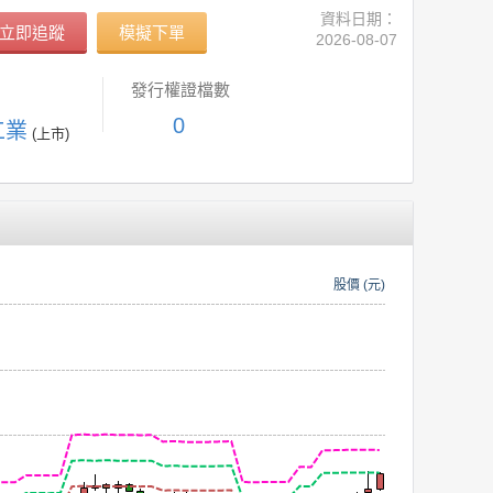
資料日期：
立即追蹤
模擬下單
2026-08-07
發行權證檔數
0
工業
(上市)
股價 (元)