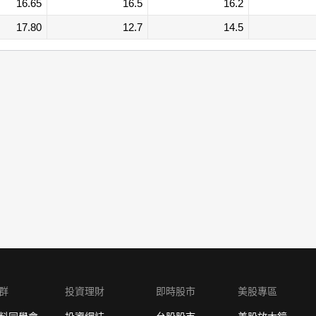
16.65
16.5
16.2
17.80
12.7
14.5
群
投資理財
即時股市
美股專區