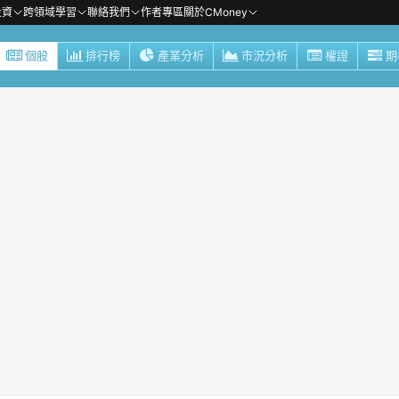
投資
跨領域學習
聯絡我們
作者專區
關於CMoney
個股
排行榜
產業分析
市況分析
權證
期