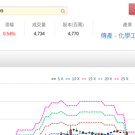
漲幅
成交量
股本(百萬)
產業
0.54%
4,734
4,770
傳產 - 化學
5 X
10 X
15 X
20 X
25 X