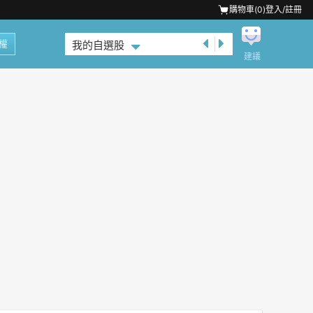
購物車(
0
)
登入/註冊
權
我的自選股
建議