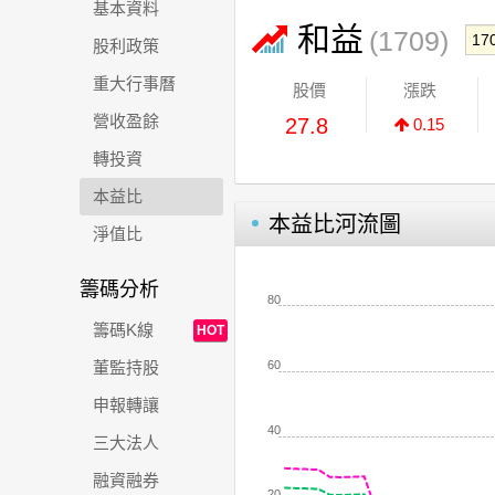
基本資料
和益
(1709)
股利政策
重大行事曆
股價
漲跌
營收盈餘
27.8
0.15
轉投資
本益比
本益比河流圖
淨值比
籌碼分析
80
籌碼K線
HOT
60
董監持股
申報轉讓
40
三大法人
融資融券
20