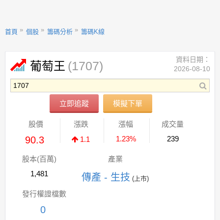
首頁
個股
籌碼分析
籌碼K線
資料日期：
(1707)
葡萄王
2026-08-10
立即追蹤
模擬下單
股價
漲跌
漲幅
成交量
90.3
1.23%
239
1.1
股本(百萬)
產業
1,481
傳產 - 生技
(上市)
發行權證檔數
0