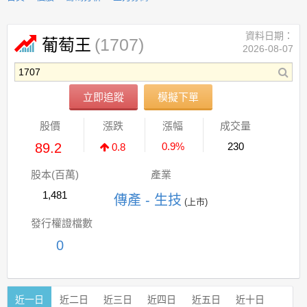
資料日期：
(1707)
葡萄王
2026-08-07
立即追蹤
模擬下單
股價
漲跌
漲幅
成交量
89.2
0.9%
230
0.8
股本(百萬)
產業
1,481
傳產 - 生技
(上市)
發行權證檔數
0
近一日
近二日
近三日
近四日
近五日
近十日