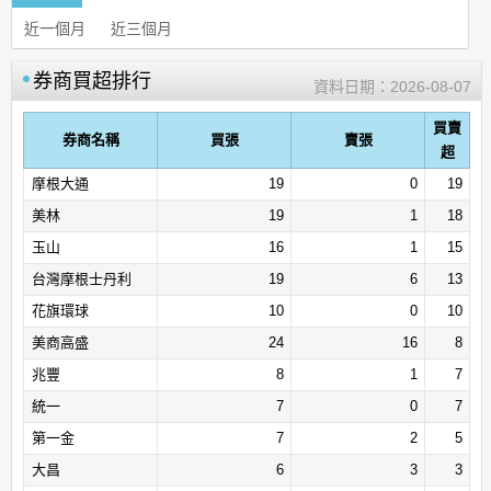
近一個月
近三個月
券商買超排行
資料日期：
2026-08-07
買賣
券商名稱
買張
賣張
超
摩根大通
19
0
19
美林
19
1
18
玉山
16
1
15
台灣摩根士丹利
19
6
13
花旗環球
10
0
10
美商高盛
24
16
8
兆豐
8
1
7
統一
7
0
7
第一金
7
2
5
大昌
6
3
3