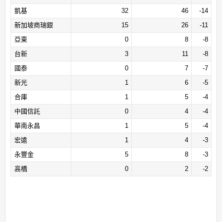
凱基
32
46
-14
新加坡商瑞銀
15
26
-11
亞東
0
8
-8
台新
3
11
-8
國泰
0
7
-7
新光
1
6
-5
合庫
1
5
-4
中國信託
0
4
-4
華南永昌
1
5
-4
宏遠
1
4
-3
永豐金
5
8
-3
高橋
0
2
-2