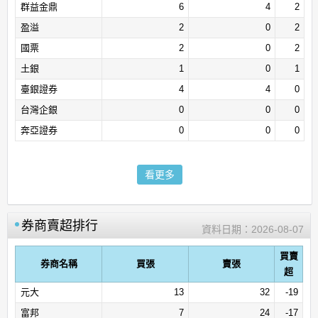
群益金鼎
6
4
2
盈溢
2
0
2
國票
2
0
2
土銀
1
0
1
臺銀證券
4
4
0
台灣企銀
0
0
0
奔亞證券
0
0
0
看更多
券商賣超排行
資料日期：
2026-08-07
買賣
券商名稱
買張
賣張
超
元大
13
32
-19
富邦
7
24
-17