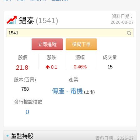
資料日期：
(1541)
錩泰
2026-08-07
立即追蹤
模擬下單
股價
漲跌
漲幅
成交量
21.8
0.46%
15
0.1
股本(百萬)
產業
788
傳產 - 電機
(上市)
發行權證檔數
0
董監持股
資料日期：
2026-07