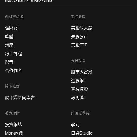
理財寶商城
美股專區
理財寶
美股放大鏡
軟體
美股股市
講座
美股ETF
線上課程
模擬投資
影音
合作作者
股市大富翁
選股網
股市社群
雲端控股
股市爆料同學會
報明牌
投資理財
跨領域學習
投資網誌
學到
Money錢
口袋Studio