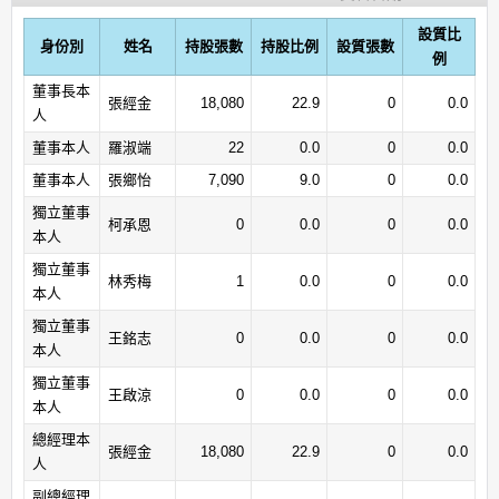
設質比
身份別
姓名
持股張數
持股比例
設質張數
例
董事長本
張經金
18,080
22.9
0
0.0
人
董事本人
羅淑端
22
0.0
0
0.0
董事本人
張鄉怡
7,090
9.0
0
0.0
獨立董事
柯承恩
0
0.0
0
0.0
本人
獨立董事
林秀梅
1
0.0
0
0.0
本人
獨立董事
王銘志
0
0.0
0
0.0
本人
獨立董事
王啟涼
0
0.0
0
0.0
本人
總經理本
張經金
18,080
22.9
0
0.0
人
副總經理