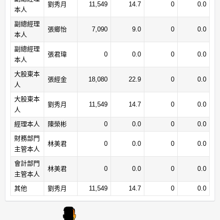
劉秀月
11,549
14.7
0
0.0
本人
副總經理
張鄉怡
7,090
9.0
0
0.0
本人
副總經理
張君瑋
0
0.0
0
0.0
本人
大股東本
張經金
18,080
22.9
0
0.0
人
大股東本
劉秀月
11,549
14.7
0
0.0
人
經理本人
陳榮彬
0
0.0
0
0.0
財務部門
林美君
0
0.0
0
0.0
主管本人
會計部門
林美君
0
0.0
0
0.0
主管本人
其他
劉秀月
11,549
14.7
0
0.0