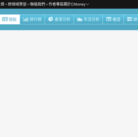
投資
跨領域學習
聯絡我們
作者專區
關於CMoney
個股
排行榜
產業分析
市況分析
權證
期