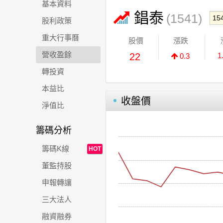
基本資料
錩泰
(1541)
股利政策
重大行事曆
股價
漲跌
營收盈餘
22
1
0.3
轉投資
本益比
收盤價
淨值比
籌碼分析
籌碼K線
HOT
董監持股
申報轉讓
三大法人
融資融券