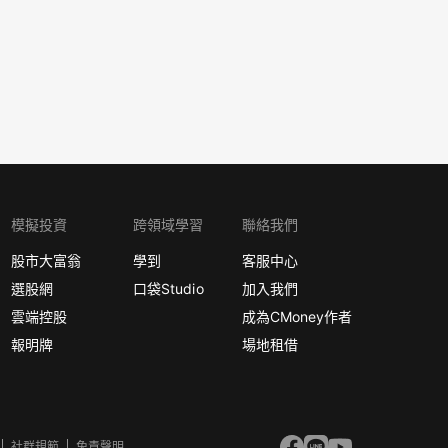
模擬投資
跨領域學習
聯絡我們
股市大富翁
學到
客服中心
選股網
口袋Studio
加入我們
雲端控股
成為CMoney作者
報明牌
場地租借
社群規範
免責聲明