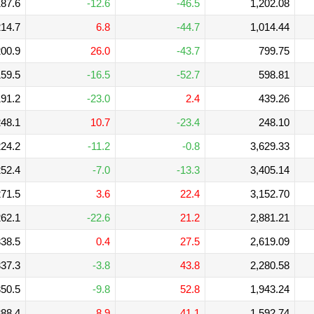
87.6
-12.6
-46.5
1,202.08
14.7
6.8
-44.7
1,014.44
00.9
26.0
-43.7
799.75
59.5
-16.5
-52.7
598.81
91.2
-23.0
2.4
439.26
48.1
10.7
-23.4
248.10
24.2
-11.2
-0.8
3,629.33
52.4
-7.0
-13.3
3,405.14
71.5
3.6
22.4
3,152.70
62.1
-22.6
21.2
2,881.21
38.5
0.4
27.5
2,619.09
37.3
-3.8
43.8
2,280.58
50.5
-9.8
52.8
1,943.24
88.4
8.9
41.1
1,592.74