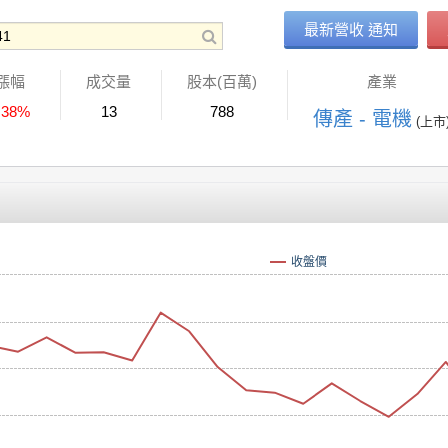
最新營收 通知
漲幅
成交量
股本(百萬)
產業
.38%
13
788
傳產 - 電機
(上市
收盤價