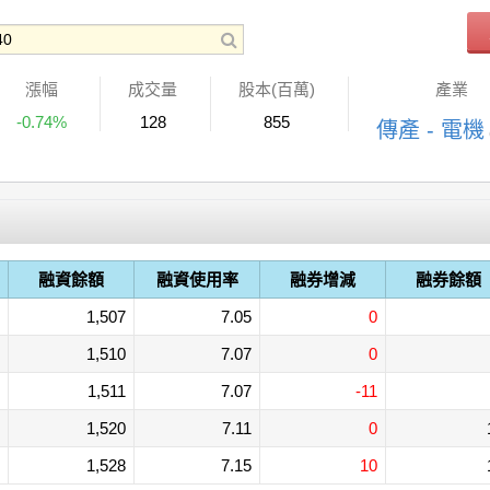
漲幅
成交量
股本(百萬)
產業
-0.74%
128
855
傳產 - 電機
融資餘額
融資使用率
融券增減
融券餘額
1,507
7.05
0
1,510
7.07
0
1,511
7.07
-11
1,520
7.11
0
1,528
7.15
10