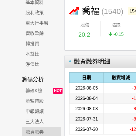
基本資料
喬福
(1540)
股利政策
重大行事曆
股價
漲跌
營收盈餘
20.2
-0.15
轉投資
本益比
融資融券明細
淨值比
日期
融資增減
籌碼分析
2026-08-05
-3
籌碼K線
HOT
2026-08-04
-1
董監持股
2026-08-03
-9
申報轉讓
2026-07-31
-8
三大法人
2026-07-30
-12
融資融券