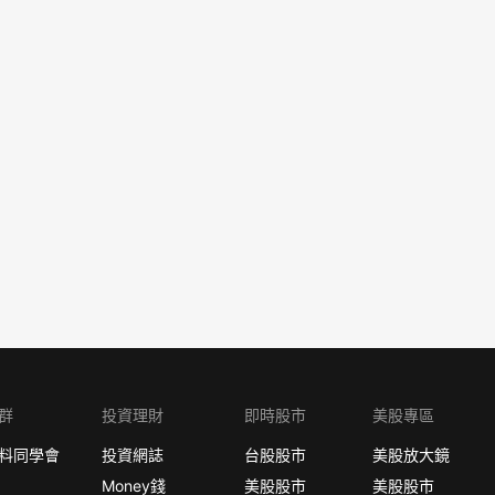
群
投資理財
即時股市
美股專區
料同學會
投資網誌
台股股市
美股放大鏡
Money錢
美股股市
美股股市