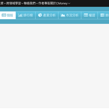
投資
跨領域學習
聯絡我們
作者專區
關於CMoney
個股
排行榜
產業分析
市況分析
權證
期