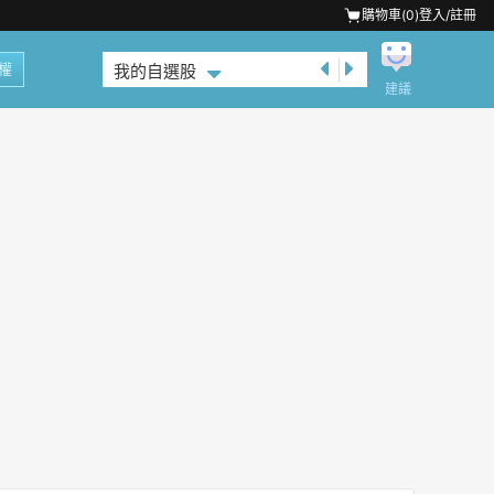
購物車(
0
)
登入/註冊
權
我的自選股
建議