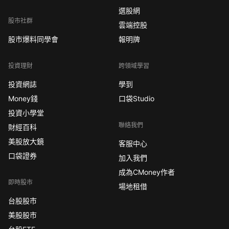
選股網
股市社群
雲端控股
股市爆料同學會
報明牌
投資理財
跨領域學習
投資網誌
學到
Money錢
口袋Studio
投資小學堂
聯絡我們
財經百科
美股放大鏡
客服中心
口袋證券
加入我們
成為CMoney作者
即時股市
場地租借
台股股市
美股股市