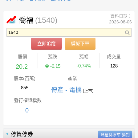
資料日期：
(1540)
喬福
2026-08-06
立即追蹤
模擬下單
股價
漲跌
漲幅
成交量
20.2
-0.74%
128
-0.15
股本(百萬)
產業
855
傳產 - 電機
(上市)
發行權證檔數
0
停資停券