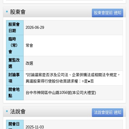
股東會
股東會
2026-06-29
日期
臨時
（常）
常會
會
董監改
改選
選
討論事
*討論議案是否涉及公司法、企業併購法或相關法令規定，
項
異議股東得行使股份收買請求權：○是●否
開會地
台中市神岡區中山路1056號(本公司大禮堂)
點
法說會
開會日
2025-11-03