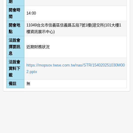
期
開會時
14:00
間
開會地
11049台北市信義區信義路五段7號1樓(證交所(101大樓1
點
樓資訊展示中心)
法說會
擇要訊
近期財務狀況
息
法說會
https://mopsov.twse.com.tw/nas/STR/154020251030M00
資料下
2.pptx
載
備註
無