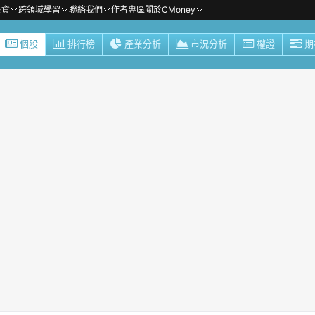
投資
跨領域學習
聯絡我們
作者專區
關於CMoney
個股
排行榜
產業分析
市況分析
權證
期