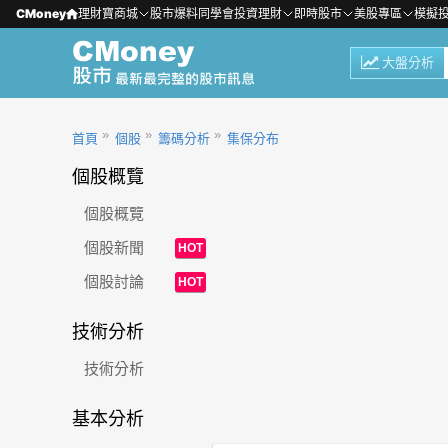
CMoney
理財寶商城
股市爆料同學會
投資理財
即時股市
美股專區
模擬
大盤分析
首頁
個股
籌碼分析
集保分布
個股概覽
個股概覽
個股新聞
HOT
個股討論
HOT
技術分析
技術分析
基本分析