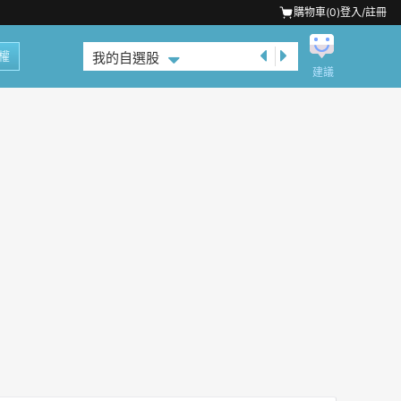
購物車(
0
)
登入/註冊
權
我的自選股
建議