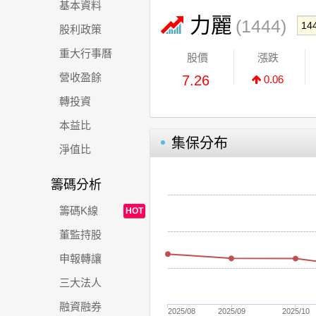
基本資料
力麗
(1444)
股利政策
重大行事曆
股價
漲跌
營收盈餘
7.26
0.06
轉投資
本益比
集保分布
淨值比
籌碼分析
籌碼K線
HOT
董監持股
申報轉讓
三大法人
融資融券
2025/08
2025/09
2025/10