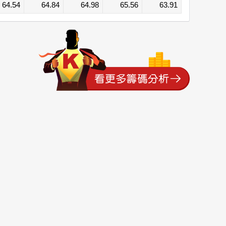
64.54
64.84
64.98
65.56
63.91