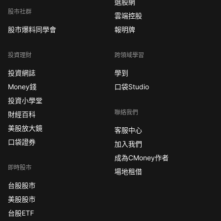
選股網
股市社群
雲端控股
股市爆料同學會
報明牌
投資理財
跨領域學習
投資網誌
學到
Money錢
口袋Studio
投資小學堂
聯絡我們
財經百科
美股放大鏡
客服中心
口袋證券
加入我們
成為CMoney作者
即時股市
場地租借
台股股市
美股股市
台股ETF