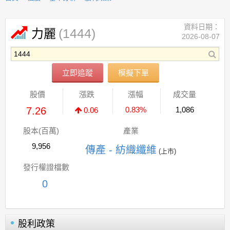
資料日期：
(1444)
力麗
2026-08-07
立即追蹤
模擬下單
股價
漲跌
漲幅
成交量
7.26
0.83%
1,086
0.06
股本(百萬)
產業
9,956
傳產 - 紡織纖維
(上市)
發行權證檔數
0
股利政策