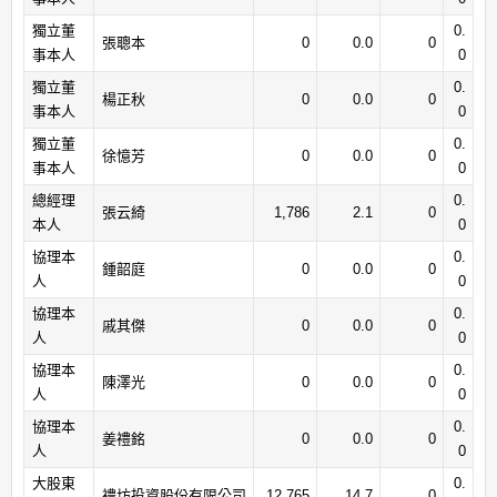
獨立董
0.
張聰本
0
0.0
0
事本人
0
獨立董
0.
楊正秋
0
0.0
0
事本人
0
獨立董
0.
徐憶芳
0
0.0
0
事本人
0
總經理
0.
張云綺
1,786
2.1
0
本人
0
協理本
0.
鍾韶庭
0
0.0
0
人
0
協理本
0.
戚其傑
0
0.0
0
人
0
協理本
0.
陳澤光
0
0.0
0
人
0
協理本
0.
姜禮銘
0
0.0
0
人
0
大股東
0.
禮坊投資股份有限公司
12,765
14.7
0