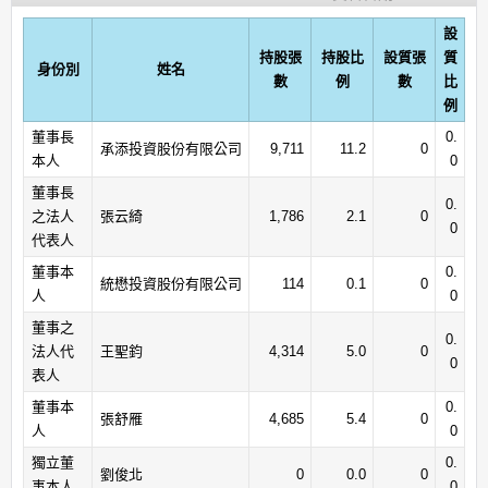
設
持股張
持股比
設質張
質
身份別
姓名
數
例
數
比
例
董事長
0.
承添投資股份有限公司
9,711
11.2
0
本人
0
董事長
0.
之法人
張云綺
1,786
2.1
0
0
代表人
董事本
0.
統懋投資股份有限公司
114
0.1
0
人
0
董事之
0.
法人代
王聖鈞
4,314
5.0
0
0
表人
董事本
0.
張舒雁
4,685
5.4
0
人
0
獨立董
0.
劉俊北
0
0.0
0
事本人
0