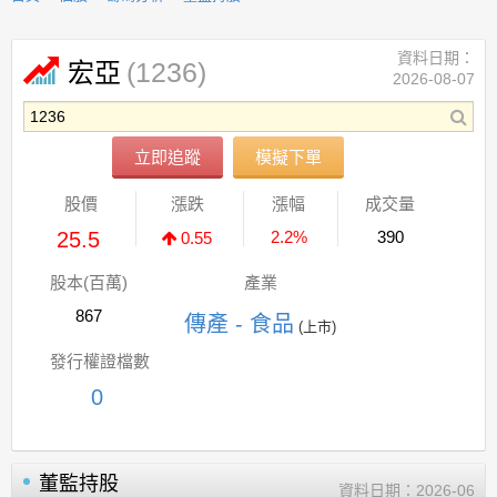
資料日期：
(1236)
宏亞
2026-08-07
立即追蹤
模擬下單
股價
漲跌
漲幅
成交量
25.5
2.2%
390
0.55
股本(百萬)
產業
867
傳產 - 食品
(上市)
發行權證檔數
0
董監持股
資料日期：
2026-06