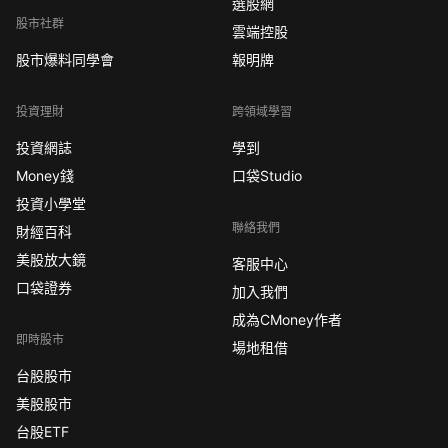
選股網
股市社群
雲端控股
股市爆料同學會
報明牌
投資理財
跨領域學習
投資網誌
學到
Money錢
口袋Studio
投資小學堂
聯絡我們
財經百科
美股放大鏡
客服中心
口袋證券
加入我們
成為CMoney作者
即時股市
場地租借
台股股市
美股股市
台股ETF