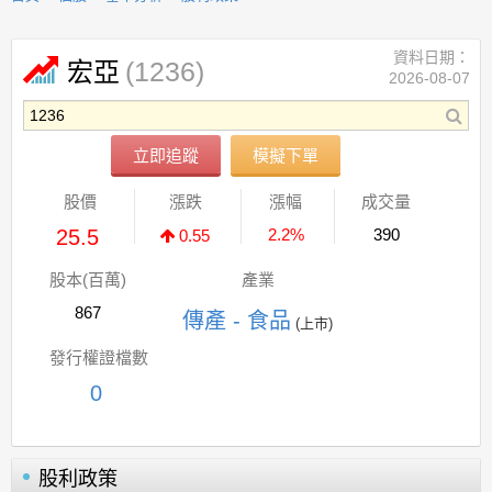
資料日期：
(1236)
宏亞
2026-08-07
立即追蹤
模擬下單
股價
漲跌
漲幅
成交量
25.5
2.2%
390
0.55
股本(百萬)
產業
867
傳產 - 食品
(上市)
發行權證檔數
0
股利政策