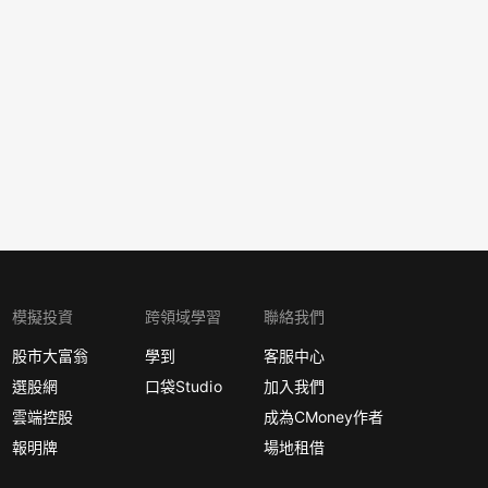
模擬投資
跨領域學習
聯絡我們
股市大富翁
學到
客服中心
選股網
口袋Studio
加入我們
雲端控股
成為CMoney作者
報明牌
場地租借