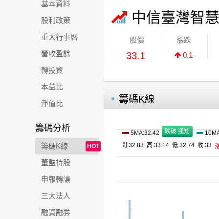
基本資料
中信臺灣智慧
股利政策
重大行事曆
股價
漲跌
營收盈餘
33.1
0.1
轉投資
本益比
籌碼K線
淨值比
籌碼分析
5MA:32.42
10MA
籌碼K線
開:32.83 高:33.14 低:32.74 收:33
HOT
漲
董監持股
申報轉讓
三大法人
融資融券