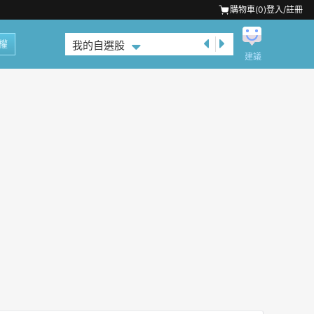
購物車(
0
)
登入/註冊
權
我的自選股
建議