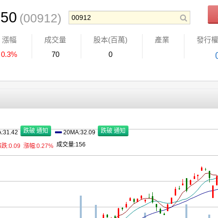
50
(00912)
漲幅
成交量
股本(百萬)
產業
發行
0.3%
70
0
:31.42
20MA:32.09
成交量:156
跌:0.09
漲幅:0.27%