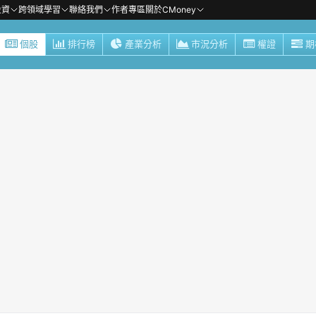
投資
跨領域學習
聯絡我們
作者專區
關於CMoney
個股
排行榜
產業分析
市況分析
權證
期