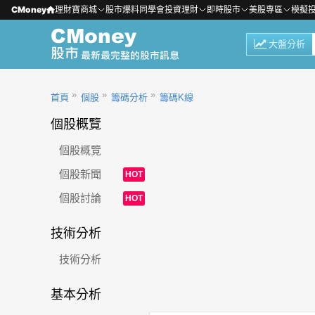
CMoney
理財寶商城
股市爆料同學會
投資理財
即時股市
美股專區
模擬
大盤分析
首頁
個股
籌碼分析
籌碼K線
個股概覽
個股概覽
個股新聞
HOT
個股討論
HOT
技術分析
技術分析
基本分析