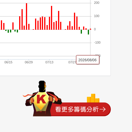
200
100
0
-100
-200
2026/08/06
06/15
06/29
07/13
07/27