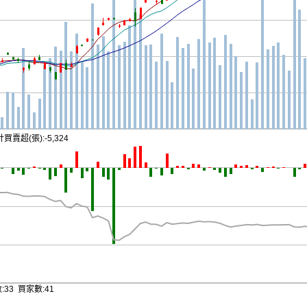
買賣超(張):-5,324
33 買家數:41