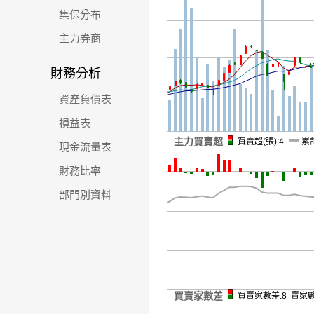
集保分布
主力券商
財務分析
資產負債表
損益表
主力買賣超
買賣超(張):4
累計
現金流量表
財務比率
部門別資料
買賣家數差
買賣家數差:8 賣家數: