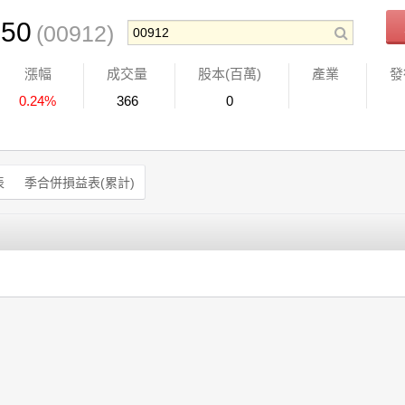
50
(00912)
漲幅
成交量
股本(百萬)
產業
發
0.24%
366
0
表
季合併損益表(累計)