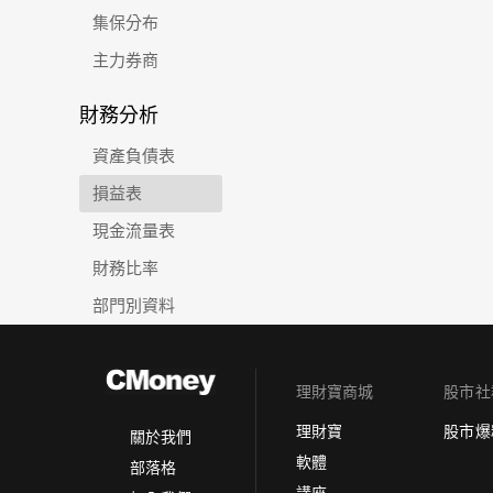
集保分布
主力券商
財務分析
資產負債表
損益表
現金流量表
財務比率
部門別資料
理財寶商城
股市社
理財寶
股市爆
關於我們
軟體
部落格
講座