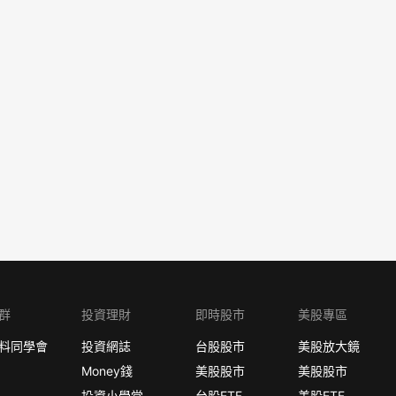
群
投資理財
即時股市
美股專區
料同學會
投資網誌
台股股市
美股放大鏡
Money錢
美股股市
美股股市
投資小學堂
台股ETF
美股ETF