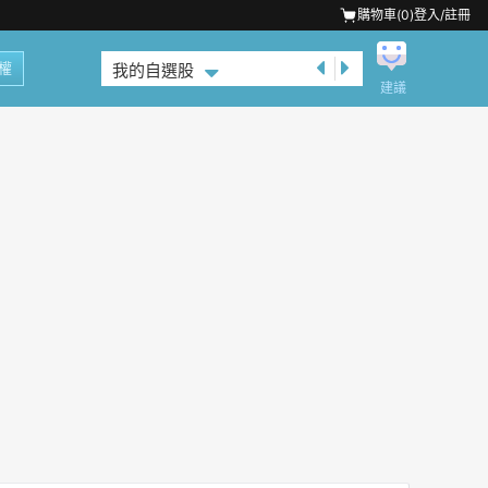
購物車(
0
)
登入/註冊
權
我的自選股
建議