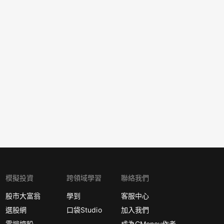
模擬投資
跨領域學習
聯絡我們
股市大富翁
學到
客服中心
選股網
口袋Studio
加入我們
雲端控股
成為CMoney作者