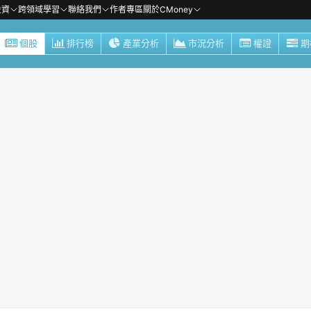
投資
跨領域學習
聯絡我們
作者專區
關於CMoney
個股
排行榜
產業分析
市況分析
權證
期