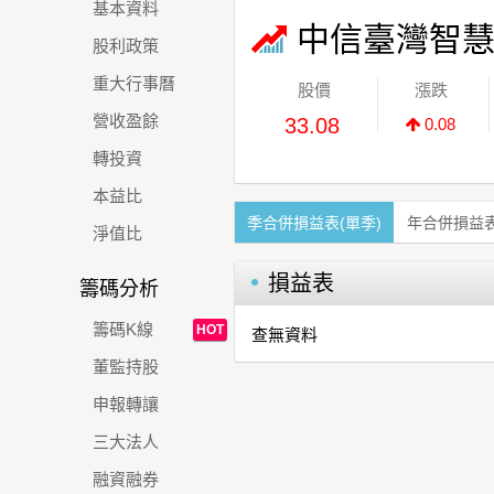
基本資料
中信臺灣智慧
股利政策
重大行事曆
股價
漲跌
營收盈餘
33.08
0.08
轉投資
本益比
季合併損益表(單季)
年合併損益
淨值比
損益表
籌碼分析
籌碼K線
HOT
查無資料
董監持股
申報轉讓
三大法人
融資融券