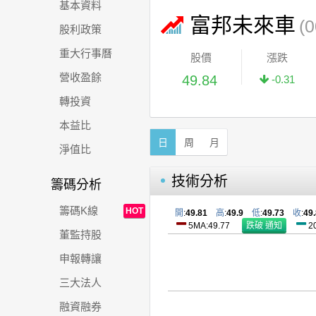
基本資料
富邦未來車
(
股利政策
重大行事曆
股價
漲跌
營收盈餘
49.84
-0.31
轉投資
本益比
日
周
月
淨值比
技術分析
籌碼分析
籌碼K線
HOT
開
:
49.81
高
:
49.9
低
:
49.73
收
:
49
5MA:49.77
2
董監持股
申報轉讓
三大法人
融資融券