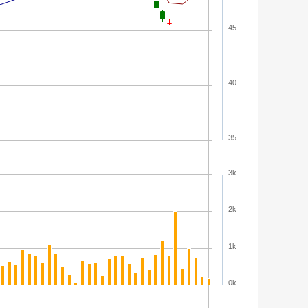
45
40
35
3k
2k
1k
0k