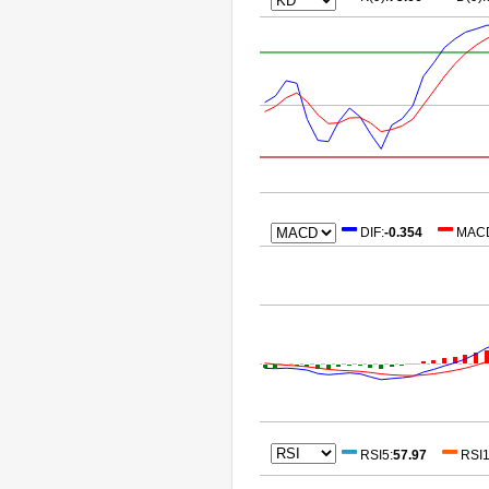
DIF
:
-0.354
MAC
RSI5
:
57.97
RSI