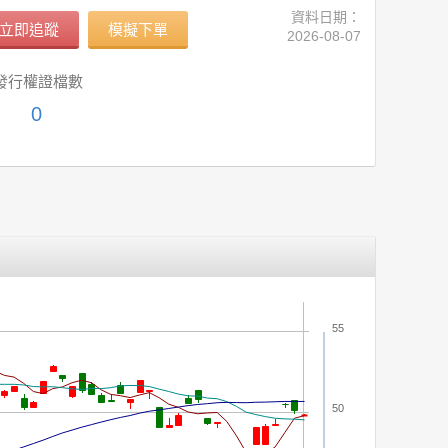
資料日期：
立即追蹤
模擬下單
2026-08-07
發行權證檔數
0
55
50