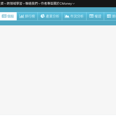
投資
跨領域學習
聯絡我們
作者專區
關於CMoney
個股
排行榜
產業分析
市況分析
權證
期