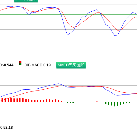
D
:
-0.544
DIF-MACD
:
0.19
10
:
52.18