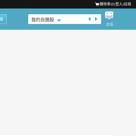
購物車(
0
)
登入/註冊
權
我的自選股
建議