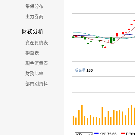
集保分布
主力券商
財務分析
資產負債表
損益表
現金流量表
成交量
:
160
財務比率
部門別資料
K(9)
:
75.66
D(9)
: