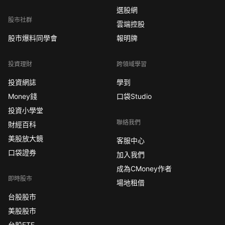
選股網
股市社群
雲端控股
股市爆料同學會
報明牌
投資理財
跨領域學習
投資網誌
學到
Money錢
口袋Studio
投資小學堂
聯絡我們
財經百科
美股放大鏡
客服中心
口袋證券
加入我們
成為CMoney作者
即時股市
場地租借
台股股市
美股股市
台股ETF