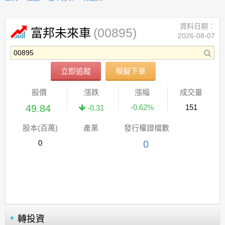
資料日期：
(00895)
富邦未來車
2026-08-07
立即追蹤
模擬下單
股價
漲跌
漲幅
成交量
49.84
-0.62%
151
-0.31
股本(百萬)
產業
發行權證檔數
0
0
轉投資