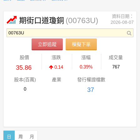
資料日期：
(00763U)
期街口道瓊銅
2026-08-07
立即追蹤
模擬下單
股價
漲跌
漲幅
成交量
35.86
0.39%
767
0.14
股本(百萬)
產業
發行權證檔數
0
37
日
周
月