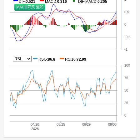
DIF
:
0.521
MACD
:
0.316
DIF-MACD
:
0.205
0.5
0
-0.5
-1
RSI5
:
86.8
RSI10
:
72.99
100
75
50
25
0
04/20
05/25
06/29
08/03
2026