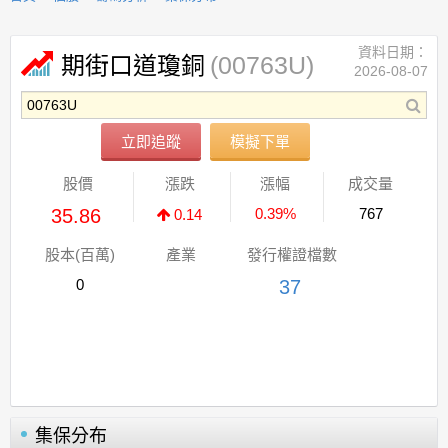
資料日期：
(00763U)
期街口道瓊銅
2026-08-07
立即追蹤
模擬下單
股價
漲跌
漲幅
成交量
35.86
0.39%
767
0.14
股本(百萬)
產業
發行權證檔數
0
37
集保分布