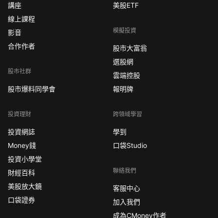
講座
美股ETF
線上課程
模擬投資
影音
合作作者
股市大富翁
選股網
股市社群
雲端控股
股市爆料同學會
報明牌
投資理財
跨領域學習
投資網誌
學到
Money錢
口袋Studio
投資小學堂
聯絡我們
財經百科
美股放大鏡
客服中心
口袋證券
加入我們
成為CMoney作者