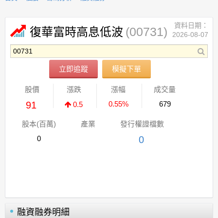
資料日期：
(00731)
復華富時高息低波
2026-08-07
立即追蹤
模擬下單
股價
漲跌
漲幅
成交量
91
0.55%
679
0.5
股本(百萬)
產業
發行權證檔數
0
0
融資融券明細