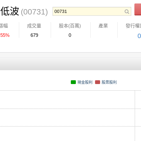
息低波
(00731)
漲幅
成交量
股本(百萬)
產業
發行權
.55%
679
0
0
現金股利
股票股利