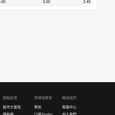
.00
0.00
2.49
模擬投資
跨領域學習
聯絡我們
股市大富翁
學到
客服中心
選股網
口袋Studio
加入我們