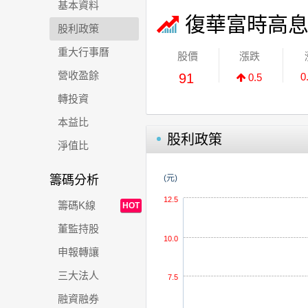
基本資料
復華富時高
股利政策
重大行事曆
股價
漲跌
營收盈餘
91
0
0.5
轉投資
本益比
股利政策
淨值比
籌碼分析
(元)
12.5
籌碼K線
HOT
董監持股
10.0
申報轉讓
三大法人
7.5
融資融券