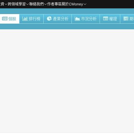
投資
跨領域學習
聯絡我們
作者專區
關於CMoney
個股
排行榜
產業分析
市況分析
權證
期