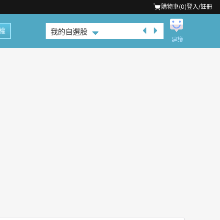
購物車(
0
)
登入/註冊
權
我的自選股
建議