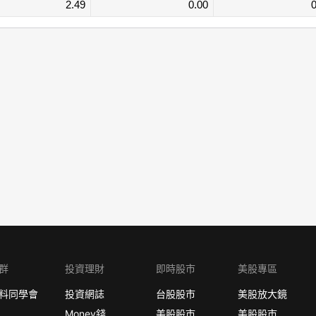
2.49
0.00
0
群
投資理財
即時股市
美股專區
料同學會
投資網誌
台股股市
美股放大鏡
Money錢
美股股市
美股股市