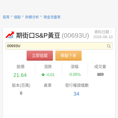
首頁
個股
財務分析
現金流量表
資料日期：
(00693U)
期街口S&P黃豆
2026-08-10
立即追蹤
模擬下單
股價
漲跌
漲幅
成交量
21.64
-0.05%
889
-0.01
股本(百萬)
產業
發行權證檔數
0
34