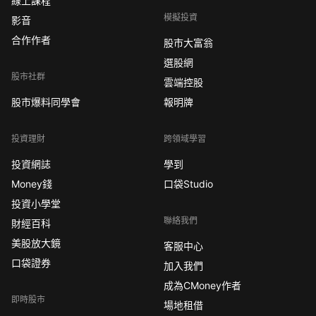
線上課程
模擬投資
影音
合作作者
股市大富翁
選股網
股市社群
雲端控股
股市爆料同學會
報明牌
投資理財
跨領域學習
投資網誌
學到
Money錢
口袋Studio
投資小學堂
聯絡我們
財經百科
美股放大鏡
客服中心
口袋證券
加入我們
成為CMoney作者
即時股市
場地租借