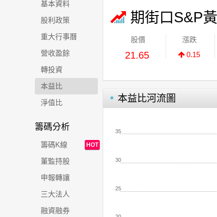
基本資料
期街口S&P
股利政策
重大行事曆
股價
漲跌
營收盈餘
21.65
0.15
轉投資
本益比
本益比河流圖
淨值比
籌碼分析
35
籌碼K線
HOT
30
董監持股
申報轉讓
25
三大法人
融資融券
20