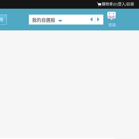
購物車(
0
)
登入/註冊
權
我的自選股
建議