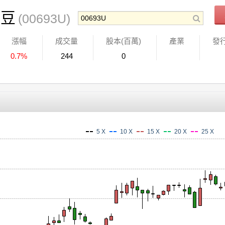
黃豆
(00693U)
漲幅
成交量
股本(百萬)
產業
發
0.7%
244
0
5 X
10 X
15 X
20 X
25 X