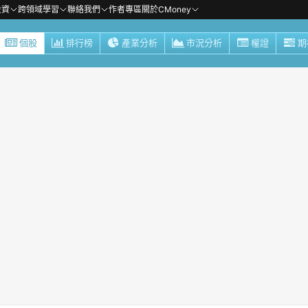
投資
跨領域學習
聯絡我們
作者專區
關於CMoney
個股
排行榜
產業分析
市況分析
權證
期