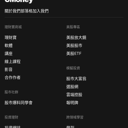
關於我們
部落格
加入我們
理財寶商城
美股專區
理財寶
美股放大鏡
軟體
美股股市
講座
美股ETF
線上課程
模擬投資
影音
合作作者
股市大富翁
選股網
股市社群
雲端控股
股市爆料同學會
報明牌
投資理財
跨領域學習
投資網誌
學到