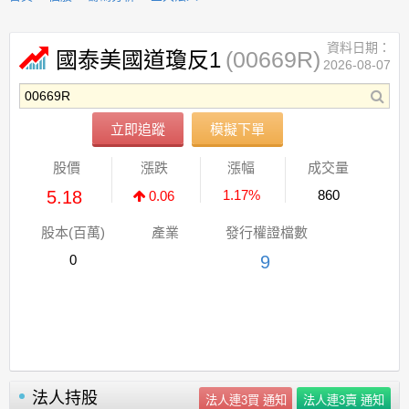
資料日期：
(00669R)
國泰美國道瓊反1
2026-08-07
立即追蹤
模擬下單
股價
漲跌
漲幅
成交量
5.18
1.17%
860
0.06
股本(百萬)
產業
發行權證檔數
0
9
法人持股