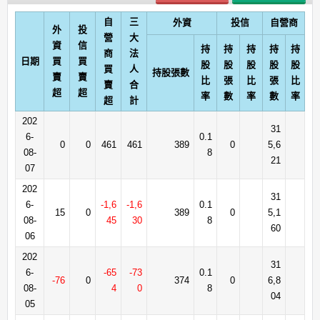
自
三
外資
投信
自營商
外
投
營
大
資
信
持
持
持
持
持
商
法
日期
買
買
股
股
股
股
股
買
人
持股張數
賣
賣
比
張
比
張
比
賣
合
超
超
率
數
率
數
率
超
計
202
31
6-
0.1
0
0
461
461
389
0
5,6
08-
8
21
07
202
31
6-
-1,6
-1,6
0.1
15
0
389
0
5,1
08-
45
30
8
60
06
202
31
6-
-65
-73
0.1
-76
0
374
0
6,8
08-
4
0
8
04
05