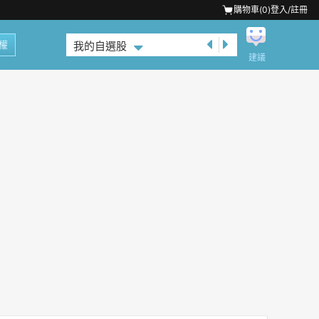
購物車(
0
)
登入/註冊
權
我的自選股
建議