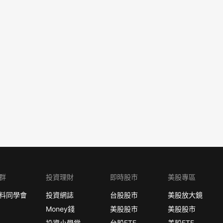
群
投資理財
即時股市
美股專區
料同學會
投資網誌
台股股市
美股放大鏡
Money錢
美股股市
美股股市
投資小學堂
台股ETF
美股ETF