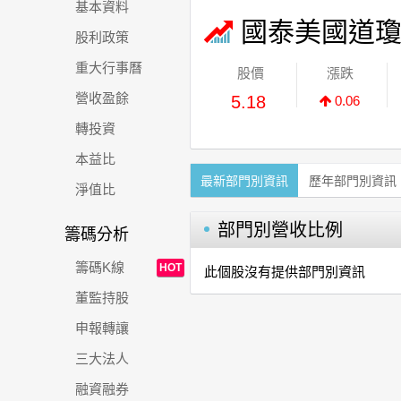
基本資料
國泰美國道瓊
股利政策
重大行事曆
股價
漲跌
營收盈餘
5.18
0.06
轉投資
本益比
最新部門別資訊
歷年部門別資訊
淨值比
部門別營收比例
籌碼分析
籌碼K線
HOT
此個股沒有提供部門別資訊
董監持股
申報轉讓
三大法人
融資融券