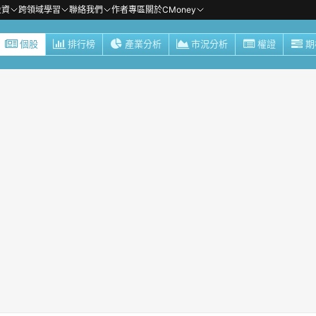
投資
跨領域學習
聯絡我們
作者專區
關於CMoney
個股
排行榜
產業分析
市況分析
權證
期