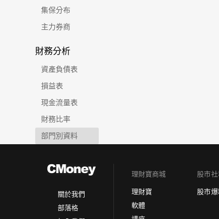
集保分布
主力券商
財務分析
資產負債表
損益表
現金流量表
財務比率
部門別資料
理財寶商城
股市社
理財寶
股市爆
關於我們
軟體
部落格
講座