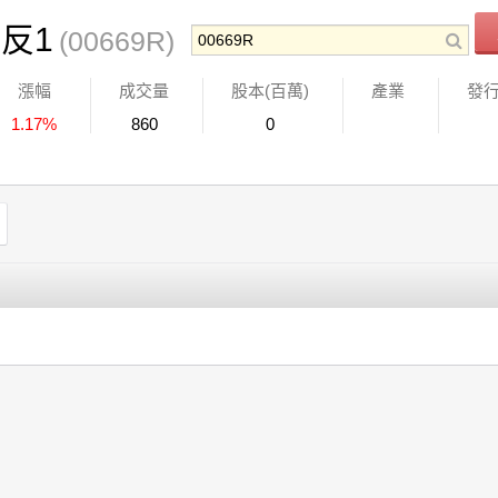
反1
(00669R)
漲幅
成交量
股本(百萬)
產業
發
1.17%
860
0