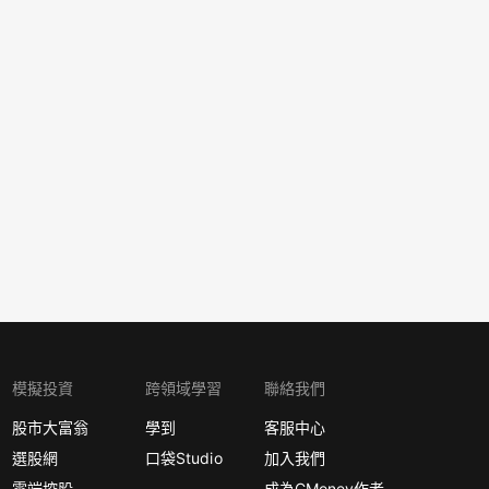
模擬投資
跨領域學習
聯絡我們
股市大富翁
學到
客服中心
選股網
口袋Studio
加入我們
雲端控股
成為CMoney作者