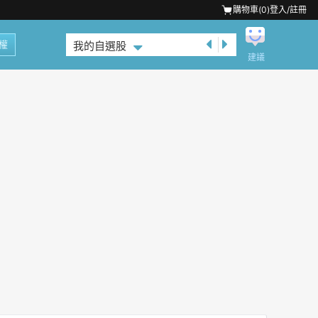
購物車(
0
)
登入/註冊
權
我的自選股
建議