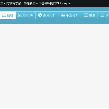
投資
跨領域學習
聯絡我們
作者專區
關於CMoney
個股
排行榜
產業分析
市況分析
權證
期