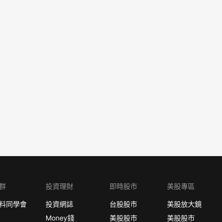
群
投資理財
即時股市
美股專區
料同學會
投資網誌
台股股市
美股放大鏡
Money錢
美股股市
美股股市