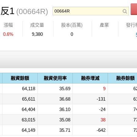
反1
(00664R)
漲幅
成交量
股本(百萬)
產業
發行
0.6%
9,380
0
融資餘額
融資使用率
融券增減
融券餘額
64,118
35.69
9
6
65,611
36.68
-131
6
64,404
36.10
-24
7
63,015
35.08
38
7
64,149
35.71
-642
7