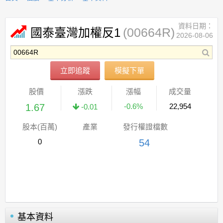
資料日期：
(00664R)
國泰臺灣加權反1
2026-08-06
立即追蹤
模擬下單
股價
漲跌
漲幅
成交量
1.67
-0.6%
22,954
-0.01
股本(百萬)
產業
發行權證檔數
0
54
基本資料