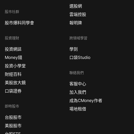
選股網
股市社群
雲端控股
股市爆料同學會
報明牌
投資理財
跨領域學習
投資網誌
學到
Money錢
口袋Studio
投資小學堂
聯絡我們
財經百科
美股放大鏡
客服中心
口袋證券
加入我們
成為CMoney作者
即時股市
場地租借
台股股市
美股股市
台股ETF