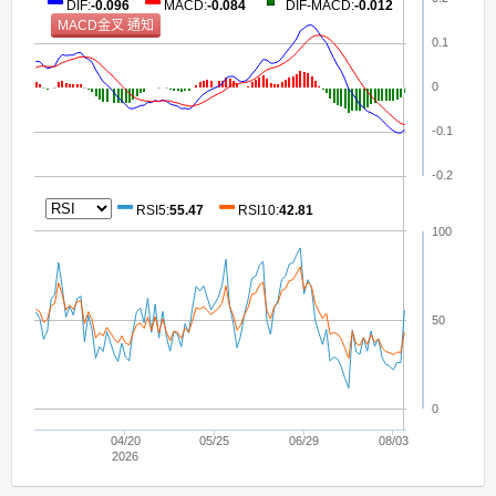
DIF
:
-0.096
MACD
:
-0.084
DIF-MACD
:
-0.012
0.1
0
-0.1
-0.2
RSI5
:
55.47
RSI10
:
42.81
100
50
0
04/20
05/25
06/29
08/03
2026