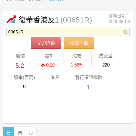
資料日期：
(00651R)
復華香港反1
2026-08-06
立即追蹤
模擬下單
股價
漲跌
漲幅
成交量
5.2
1.56%
220
0.08
股本(百萬)
產業
發行權證檔數
0
1
日
周
月