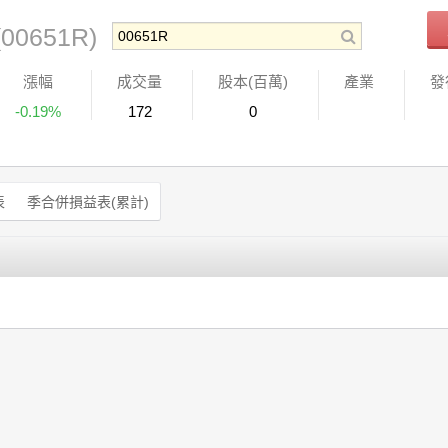
(00651R)
漲幅
成交量
股本(百萬)
產業
發
-0.19%
172
0
表
季合併損益表(累計)