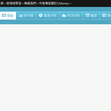
投資
跨領域學習
聯絡我們
作者專區
關於CMoney
個股
排行榜
產業分析
市況分析
權證
期