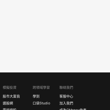
模擬投資
跨領域學習
聯絡我們
股市大富翁
學到
客服中心
選股網
口袋Studio
加入我們
雲端控股
成為CMoney作者