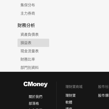
集保分布
主力券商
財務分析
資產負債表
損益表
現金流量表
財務比率
部門別資料
理財寶商城
股市社
理財寶
股市爆
關於我們
軟體
部落格
講座