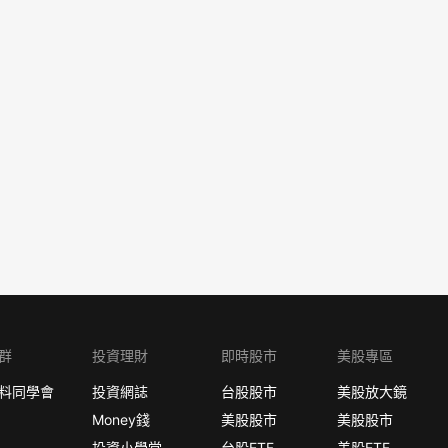
群
投資理財
即時股市
美股專區
料同學會
投資網誌
台股股市
美股放大鏡
Money錢
美股股市
美股股市
投資小學堂
台股ETF
美股ETF