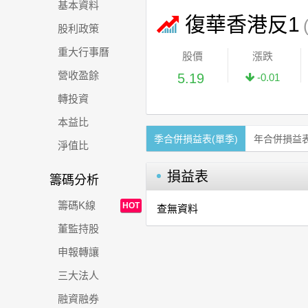
基本資料
復華香港反1
股利政策
重大行事曆
股價
漲跌
營收盈餘
5.19
-0.01
轉投資
本益比
季合併損益表(單季)
年合併損益
淨值比
損益表
籌碼分析
籌碼K線
HOT
查無資料
董監持股
申報轉讓
三大法人
融資融券