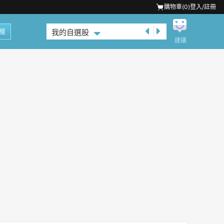
購物車(
0
)
登入/註冊
權
我的自選股
建議