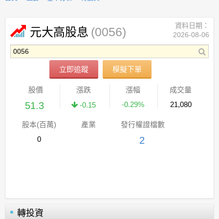
資料日期：
(0056)
元大高股息
2026-08-06
立即追蹤
模擬下單
股價
漲跌
漲幅
成交量
51.3
-0.29%
21,080
-0.15
股本(百萬)
產業
發行權證檔數
0
2
轉投資