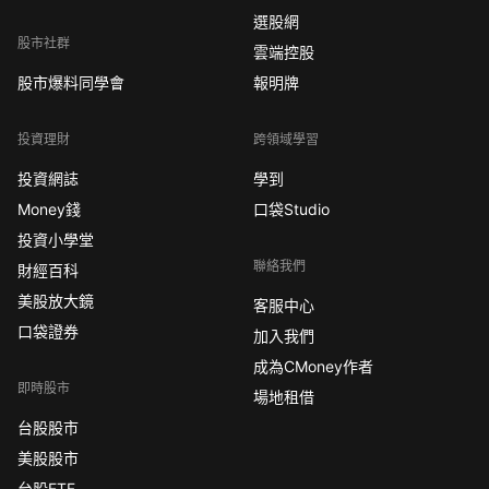
選股網
股市社群
雲端控股
股市爆料同學會
報明牌
投資理財
跨領域學習
投資網誌
學到
Money錢
口袋Studio
投資小學堂
聯絡我們
財經百科
美股放大鏡
客服中心
口袋證券
加入我們
成為CMoney作者
即時股市
場地租借
台股股市
美股股市
台股ETF