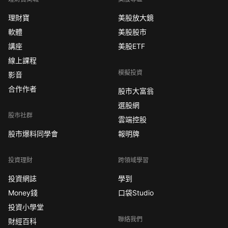
理財寶
美股放大鏡
軟體
美股股市
講座
美股ETF
線上課程
模擬投資
影音
合作作者
股市大富翁
選股網
股市社群
雲端控股
股市爆料同學會
報明牌
投資理財
跨領域學習
投資網誌
學到
Money錢
口袋Studio
投資小學堂
聯絡我們
財經百科