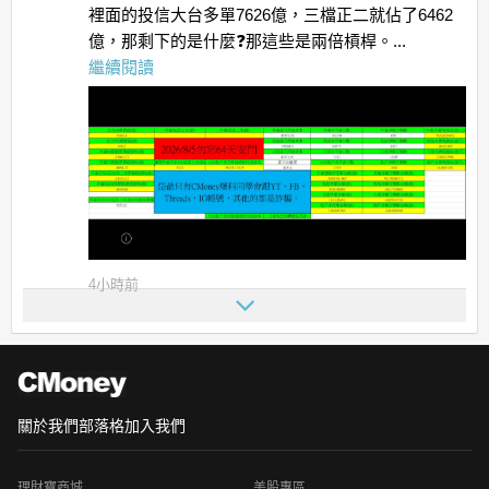
裡面的投信大台多單7626億，三檔正二就佔了6462
億，那剩下的是什麼❓那這些是兩倍槓桿。...
繼續閱讀
4小時前
關於我們
部落格
加入我們
理財寶商城
美股專區