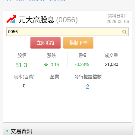
資料日期：
(0056)
元大高股息
2026-08-06
立即追蹤
模擬下單
股價
漲跌
漲幅
成交量
51.3
-0.29%
21,080
-0.15
股本(百萬)
產業
發行權證檔數
0
2
交易資訊