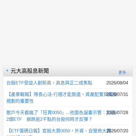
元大高股息
新聞
更多...
台股ETF受益人創新高，高息與正二成焦點
2026/08/04
【產業戰報】隊長心法-行穩才能致遠，資產配置與風險
2026/07/31
規劃的重要性
散戶今天都瘋了「狂買0050」...他面色凝重示警：別碰
2026/07/28
2類ETF 崩跌逾2千點的台股何時才反彈？
【ETF籌碼日報】官股大買0050，外資、自營商大賣
2026/07/20