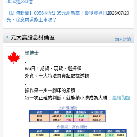
0050達233億
【即時新聞】0056季配1.35元創新高！最後買進日曝
2026/07/20
光，除息前還能上車嗎？
元大高股息
討論區
加入討論
怪博士
.
8/6日，期貨、現貨、選擇權
外資、十大特法買賣超數據透視
.
操作是一步一腳印的累積
每一次正確的判斷，就能積小勝成為大勝...
繼續閱讀