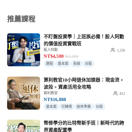
推薦課程
不盯盤投資學｜上班族必備！股人阿勳
的價值投資實戰班
股人阿勳
1,236
NT$4,580
$11,000
選股
基本面
長線
台股
算利教官10小時退休加速器：現金流 ×
波段 × 資產活用全攻略
算利教官
812
NT$16,888
基本面
可轉債
退休準備
台股
幣修學分的比特幣新手班｜新時代的跨
界資產配置學