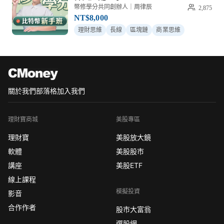
幣修學分共同創辦人｜周律辰
2,875
NT$8,000
理財思維
長線
區塊鏈
商業思維
關於我們
部落格
加入我們
理財寶商城
美股專區
理財寶
美股放大鏡
軟體
美股股市
講座
美股ETF
線上課程
模擬投資
影音
合作作者
股市大富翁
選股網