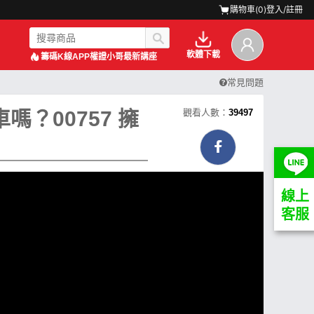
購物車(
0
)
登入/註冊
軟體下載
籌碼K線APP
權證小哥最新講座
常見問題
嗎？00757 擁
觀看人數：
39497
線上
客服