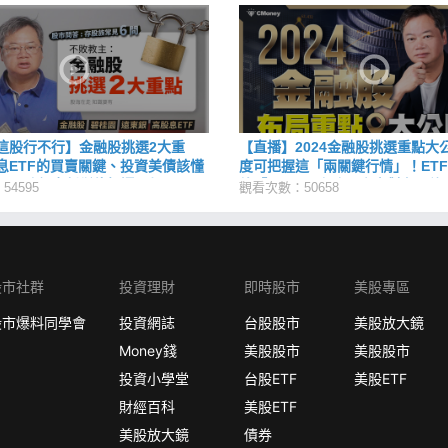
這股行不行】金融股挑選2大重
【直播】2024金融股挑選重點大
息ETF的買賣關鍵、投資美債該懂
度可把握這「兩關鍵行情」！ET
股票跌怎麼判斷停損還是加碼、公
放「4原則」上路，究竟對存股族
4595
觀看次數：50658
金融股清單
響？
股市社群
投資理財
即時股市
美股專區
股市爆料同學會
投資網誌
台股股市
美股放大鏡
Money錢
美股股市
美股股市
投資小學堂
台股ETF
美股ETF
財經百科
美股ETF
美股放大鏡
債券