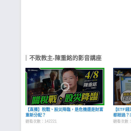
不敗教主-陳重銘的影音講座
【直播】稅戰、股災降臨，是危機還是財富
【ETF
重新分配？
都賠過？
市？！高
觀看次數：142221
觀看次數：1
有？｜20