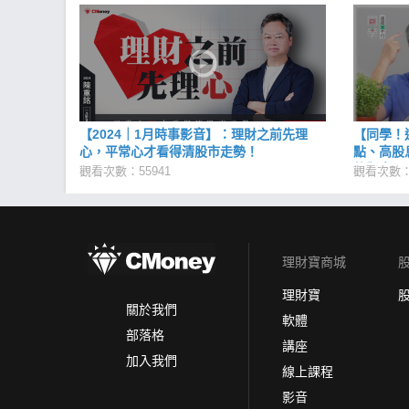
【2024｜1月時事影音】：理財之前先理
【同學！
心，平常心才看得清股市走勢！
點、高股
的觀念、
觀看次數：55941
觀看次數：5
開陳重銘
理財寶商城
理財寶
關於我們
軟體
部落格
講座
加入我們
線上課程
影音