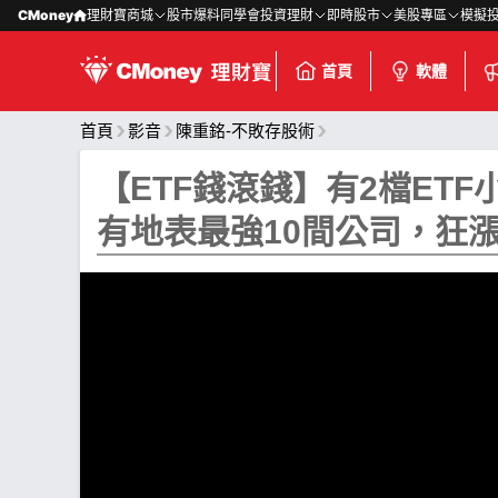
CMoney
理財寶商城
股市爆料同學會
投資理財
即時股市
美股專區
模擬
首頁
軟體
首頁
影音
陳重銘-不敗存股術
【ETF錢滾錢】有2檔ETF小
有地表最強10間公司，狂漲9