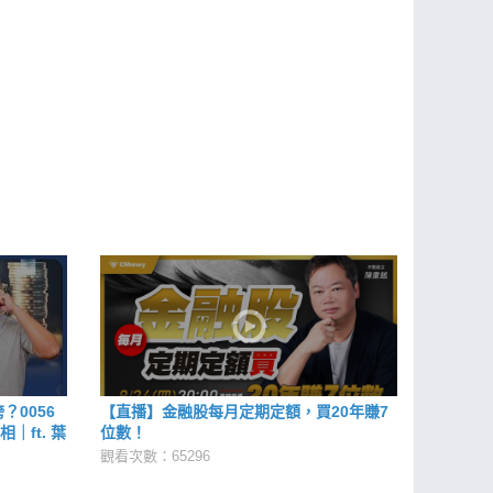
？0056
【直播】金融股每月定期定額，買20年賺7
｜ft. 葉
位數！
觀看次數：65296