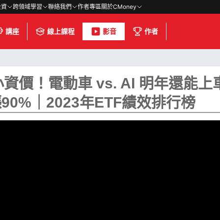
投資
跨領域學習
聯絡我們
作者專區
關於CMoney
講座
線上課程
影音
作者
資價！電動車 vs. AI 明年還能上車
0%｜2023年ETF績效排行榜