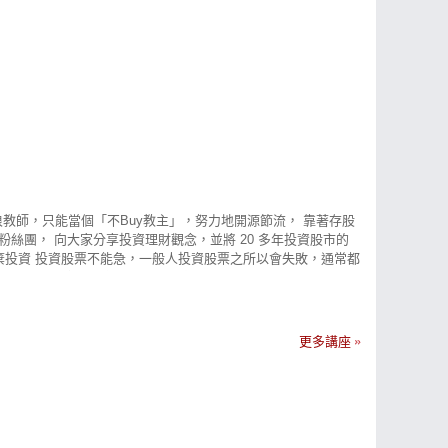
流浪教師，只能當個「不Buy教主」，努力地開源節流， 靠著存股
粉絲團， 向大家分享投資理財觀念，並將 20 多年投資股市的
放棄投資 投資股票不能急，一般人投資股票之所以會失敗，通常都
穩定，在這期間家中 3 個小朋友也陸續出生， 那時 1 個月只
股票 將股息持續投入股票，手中持股就越來越多想要輸都難，這樣
資理財要先「設定目標」，然後「腳踏實地」加上「長時間堅持」 大
下來就會做出錯誤決策。 投資有價值的股票，最迷人之處就是
更多講座
， 只要越早投資存股，越早感受到複利存股的威力，股利與價
賺價差，提早財富自由。 陳重銘-不敗存股術 iOS下載