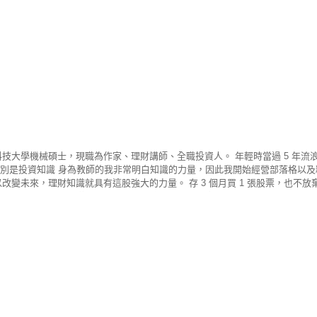
台灣科技大學機械碩士，現職為作家、理財講師、全職投資人。 年輕時當過 5 年
大的差別是投資知識 身為教師的我非常明白知識的力量，因此我開始經營部落格以及
改變未來，理財知識就具有這股強大的力量。 存 3 個月買 1 張股票，也不
，切記！錢不好賺，「貪」真的等於「貧」。 回想 20 年前，當時工作收入不
我還是樂此不疲。 前後換過 6 份工作，唯一沒換的就是持續買了 20 年的
100 多萬元，因為這件事也開始改變了我的未來。 手中有股票 心中無股價 投
己賺了多少、賠了多少， 心情跟著股價起伏，逐漸看不到股票的價值，長時間
手中持股就相對越安全，只要繼續灌溉其他有價值的好股票，遲早達到財富自由
P 不主張價格比較，而是一個價值投資為主。教你安心養股數，幫你穩定領股息、
ndroid下載 >>https://cmy.tw/00BWUc