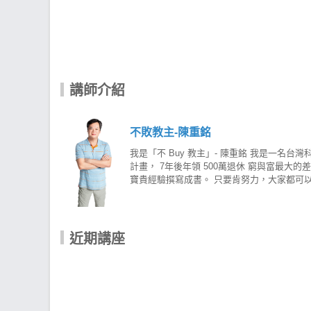
講師介紹
不敗教主-陳重銘
我是「不 Buy 教主」- 陳重銘 我是一名
計畫， 7年後年領 500萬退休 窮與富最
寶貴經驗撰寫成書。 只要肯努力，大家都可以
是因為「貪」！ 貪心就會急，越低薪就越不能貪
能存幾千元，2、3個月才買得起一張股票，但
持續了 20年， 現在光是股息就可以年領 
家每天都只要看到股價的漲跌，就開始計算自
近期講座
手中的持股成本會逐年降低，而成本越低， 
差也可以同時擁有。 陳重銘-不敗存股術AP
>>https://cmy.tw/00C5g8 陳重銘-不敗存股術 A