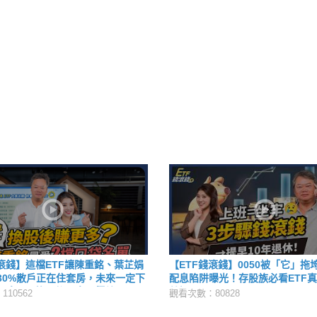
錢滾錢】這檔ETF讓陳重銘、葉芷娟
【ETF錢滾錢】0050被「它」拖垮
30%散戶正在住套房，未來一定下
配息陷阱曝光！存股族必看ETF真相
股息ETF換股後配息、價差全都
芷娟
10562
觀看次數：80828
23年ETF熱門交易排行