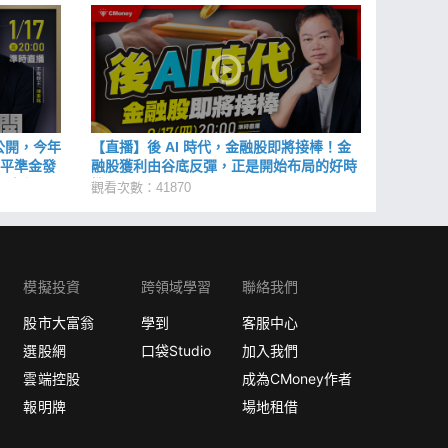
公開，今年
【直播】後 AI 時代，金融股即將接棒！金
F平準金發
融股獲利由谷底反彈，正是開始布局的好時
又有何影
機？
觀看次數：41870
模擬投資
跨領域學習
聯絡我們
股市大富翁
學到
客服中心
選股網
口袋Studio
加入我們
雲端控股
成為CMoney作者
報明牌
場地租借