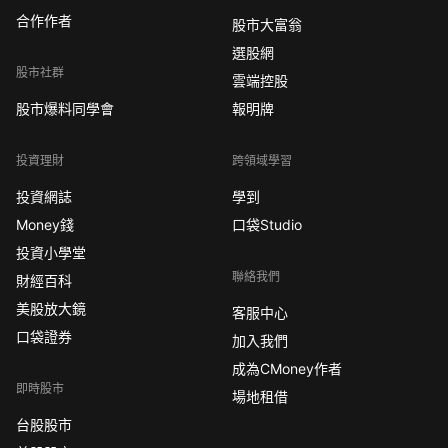
合作作者
股市大富翁
選股網
股市社群
雲端控股
股市爆料同學會
報明牌
投資理財
跨領域學習
投資網誌
學到
Money錢
口袋Studio
投資小學堂
聯絡我們
財經百科
美股放大鏡
客服中心
口袋證券
加入我們
成為CMoney作者
即時股市
場地租借
台股股市