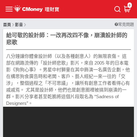
0
常見問題
首頁
影音
給可敬的設計師：一改再改四不像，崩潰設計師的
悲歌
八分鐘讓你體會設計師（以及各種創意人）的無限哀傷。 這
部在網路流傳的「設計師悲歌」影片，來自 2005 年的日本電
影《狗狗心事》。男星中村獅童在其中飾演一名廣告企劃，他
在構思狗食廣告時和老闆、客戶、藝人經紀一來一往的「交
涉」，整個過程之「不可思議」，讓所有創意工作者看得心有
戚戚焉。 尤其是設計師，他們也是創意圈裡被搞到崩潰的一
群。影片分享者甚至乾脆將這個片段取名為 “Sadness of
Designers”。