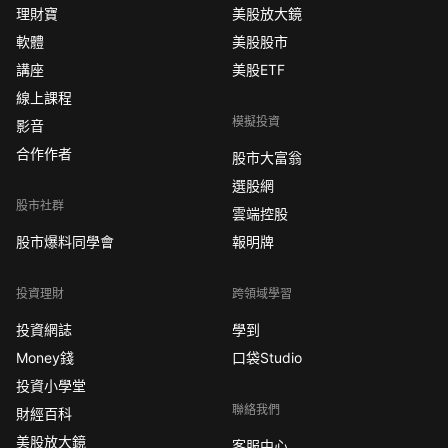
理財寶
美股放大鏡
軟體
美股股市
講座
美股ETF
線上課程
模擬投資
影音
合作作者
股市大富翁
選股網
股市社群
雲端控股
股市爆料同學會
報明牌
投資理財
跨領域學習
投資網誌
學到
Money錢
口袋Studio
投資小學堂
聯絡我們
財經百科
美股放大鏡
客服中心