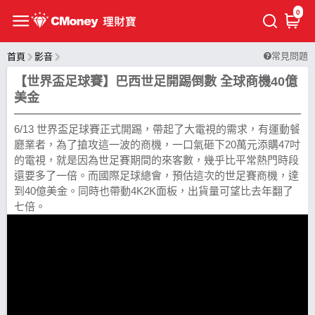
0
常見問題
首頁
影音
【世界盃足球賽】巴西世足開踢倒數 全球商機40億
美金
6/13 世界盃足球賽正式開踢，帶起了大電視的需求，有運動餐
廳業者，為了搶攻­這一波的商機，一口氣砸下20萬元添購47吋
的電視，就是因為世足賽期間的來客數，幾­乎比平常熱門時段
還要多了一倍。而國際足球總會，預估這次的世足賽商機，達
到40億美­金。同時也帶動4K2K面板，出貨量可望比去年翻了
七倍。