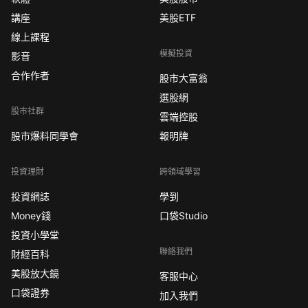
講座
美股ETF
線上課程
模擬投資
影音
合作作者
股市大富翁
選股網
股市社群
雲端控股
股市爆料同學會
報明牌
投資理財
跨領域學習
投資網誌
學到
Money錢
口袋Studio
投資小學堂
聯絡我們
財經百科
美股放大鏡
客服中心
口袋證券
加入我們