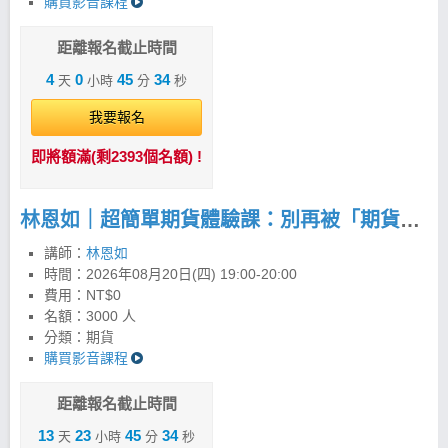
購買影音課程
股最高 19 倍的獲利機會，學員對帳單與獲利見證更是
不計其數。 現在開始永遠不嫌晚，邀請你一起用更簡
單、更有紀律的方法，看懂市場、掌握趨勢。 2條均
距離報名截止時間
線，配合4大法寶打天下 以週20均線為主，日20均線
4
0
45
33
天
小時
分
秒
為輔，搭配四大法寶的完整運用，就是最務實簡單的
投資方法。按照紀律操作，投資人依策略可以把風險
我要報名
控制在最小化。交易商品舉凡台股、期貨、美股、海
外期貨…，只要看懂K線圖，就能運用「超簡單投資
即將額滿(剩2393個名額) !
法」投資全世界，抓緊趨勢賺進波段財。 飆股女王：
林恩如系列工具全攻略 1. 長線聚寶盆 PLUS
(APP/PC) 2. 超簡單期貨 (APP/PC) 3. 美股聚寶盆
林恩如｜超簡單期貨體驗課：別再被「期貨很危險」限制你的獲利！
(APP) 4.強棒旺旺來(APP/PC) 林恩如｜強棒旺旺來
iOS 下載 >>https://cmy.tw/00BCDQ 林恩如｜強棒旺
講師：
林恩如
旺來Android下載 >>https://cmy.tw/00B2TP
時間：
2026年08月20日(四) 19:00-20:00
費用：NT$0
名額：3000 人
分類：期貨
購買影音課程
距離報名截止時間
13
23
45
33
天
小時
分
秒