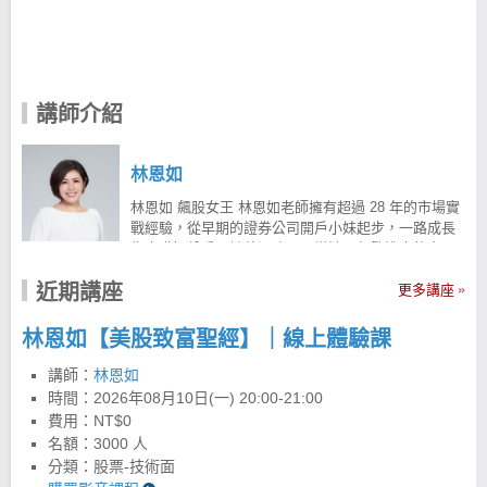
講師介紹
林恩如
林恩如 飆股女王 林恩如老師擁有超過 28 年的市場實
戰經驗，從早期的證券公司開戶小妹起步，一路成長
為專職操盤手。她曾深陷天天當沖、頻繁進出的交易
陷阱，雖然日以繼夜盯盤卻未能穩定獲利，甚至一度
近期講座
面臨慘賠。 在痛定思痛後，她透過大量閱讀與實戰反
更多講座
省，悟出了「波段趨勢」的力量，並研發出著名的
「超簡單投資法」。 投資理財教育不能等 投資理財是
林恩如【美股致富聖經】｜線上體驗課
人生重要課題，但真實市場與學校課本上的經濟學往
往截然不同。為了幫助更多投資人用對方法、改善財
講師：
林恩如
務問題，林恩如老師以自身 28 年真金白銀的市場實戰
時間：
2026年08月10日(一) 20:00-21:00
經驗為基礎，於 2012 年正式投入理財教育。 截至
費用：NT$0
2026 年，已累積舉辦超過 450 場投資講座，陪伴超過
名額：3000 人
15,000 名學員學習成長，逐步建立正確的投資觀念與
分類：股票-技術面
交易邏輯。透過趨勢操作與超簡單投資法，曾掌握個