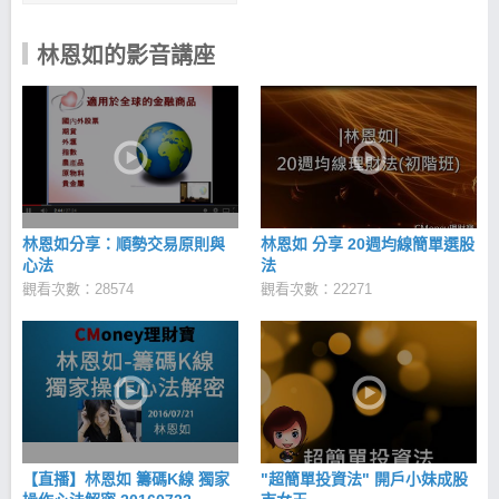
林恩如的影音講座
林恩如分享：順勢交易原則與
林恩如 分享 20週均線簡單選股
心法
法
觀看次數：28574
觀看次數：22271
【直播】林恩如 籌碼K線 獨家
"超簡單投資法" 開戶小妹成股