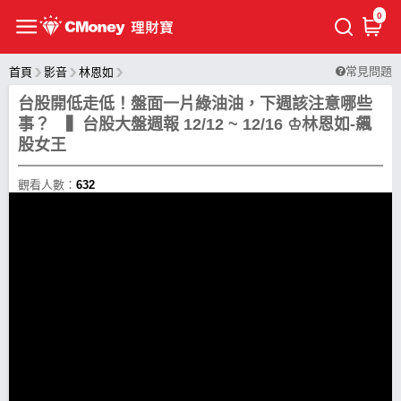
0
常見問題
首頁
影音
林恩如
台股開低走低！盤面一片綠油油，下週該注意哪些
事？ ▍台股大盤週報 12/12 ~ 12/16 ♔林恩如-飆
股女王
觀看人數：
632