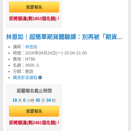
我要報名
即將額滿(剩1853個名額) !
林恩如｜超簡單期貨體驗課：別再被「期貨很危險」限制你的獲利！
講師：
林恩如
時間：
2026年08月24日(一) 20:00-21:00
費用：NT$0
名額：3000 人
分類：期貨
購買影音課程
距離報名截止時間
18
0
45
33
天
小時
分
秒
我要報名
即將額滿(剩2481個名額) !