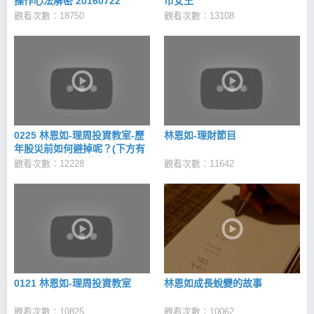
操作心法解密 20160722
市女王
觀看次數：18750
觀看次數：13108
0225 林恩如-理周投資教室-歷
林恩如-理財節目
年股災前如何避掉呢？(下方有
林恩如理財寶-免費下載)
觀看次數：12228
觀看次數：11642
0121 林恩如-理周投資教室
林恩如成長蛻變的故事
觀看次數：10825
觀看次數：10062