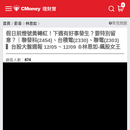
0
常見問題
首頁
影音
林恩如
假日前燈號黃轉紅！下週有好事發生？要特別留
意？｜聯發科(2454)、台積電(2330)、聯電(2303)
▍台股大盤週報 12/05 ~ 12/09 ♔林恩如-飆股女王
觀看人數：
874