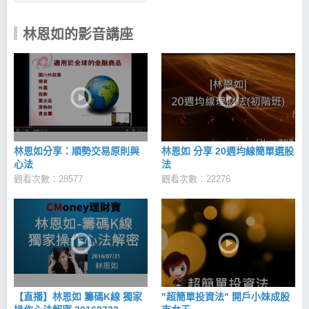
林恩如的影音講座
林恩如分享：順勢交易原則與
林恩如 分享 20週均線簡單選股
心法
法
觀看次數：28577
觀看次數：22276
【直播】林恩如 籌碼K線 獨家
"超簡單投資法" 開戶小妹成股