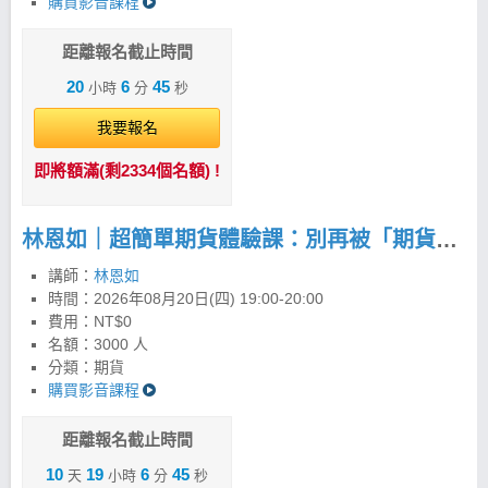
購買影音課程
股最高 19 倍的獲利機會，學員對帳單與獲利見證更是
不計其數。 現在開始永遠不嫌晚，邀請你一起用更簡
單、更有紀律的方法，看懂市場、掌握趨勢。 2條均
距離報名截止時間
線，配合4大法寶打天下 以週20均線為主，日20均線
20
6
44
小時
分
秒
為輔，搭配四大法寶的完整運用，就是最務實簡單的
投資方法。按照紀律操作，投資人依策略可以把風險
我要報名
控制在最小化。交易商品舉凡台股、期貨、美股、海
外期貨…，只要看懂K線圖，就能運用「超簡單投資
即將額滿(剩2334個名額) !
法」投資全世界，抓緊趨勢賺進波段財。 飆股女王：
林恩如系列工具全攻略 1. 長線聚寶盆 PLUS
(APP/PC) 2. 超簡單期貨 (APP/PC) 3. 美股聚寶盆
林恩如｜超簡單期貨體驗課：別再被「期貨很危險」限制你的獲利！
(APP) 4.強棒旺旺來(APP/PC) 林恩如｜強棒旺旺來
iOS 下載 >>https://cmy.tw/00BCDQ 林恩如｜強棒旺
講師：
林恩如
旺來Android下載 >>https://cmy.tw/00B2TP
時間：
2026年08月20日(四) 19:00-20:00
費用：NT$0
名額：3000 人
分類：期貨
購買影音課程
距離報名截止時間
10
19
6
44
天
小時
分
秒