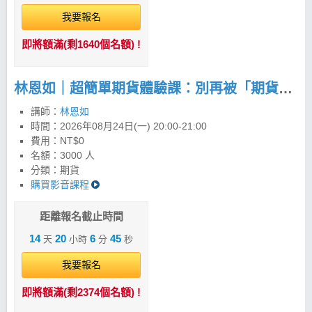
我要報名
即將額滿(剩1640個名額) !
林恩如｜超簡單期貨體驗課：別再被「期貨很危險」限制你的獲利！
講師：
林恩如
時間：
2026年08月24日(一) 20:00-21:00
費用：NT$0
名額：3000 人
分類：期貨
購買影音課程
距離報名截止時間
14
20
6
44
天
小時
分
秒
我要報名
即將額滿(剩2374個名額) !