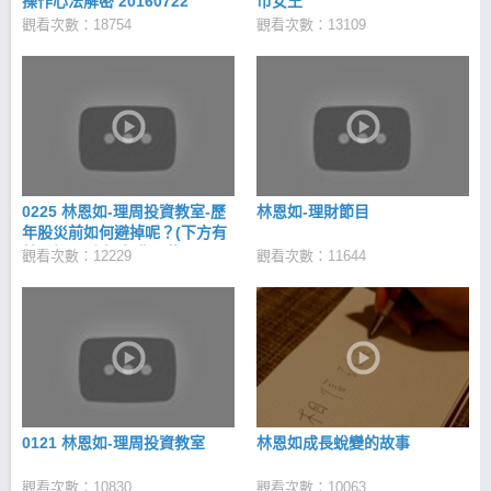
操作心法解密 20160722
市女王
觀看次數：18754
觀看次數：13109
0225 林恩如-理周投資教室-歷
林恩如-理財節目
年股災前如何避掉呢？(下方有
林恩如理財寶-免費下載)
觀看次數：12229
觀看次數：11644
0121 林恩如-理周投資教室
林恩如成長蛻變的故事
觀看次數：10830
觀看次數：10063