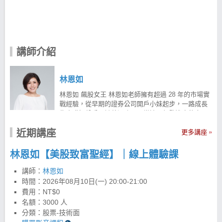
講師介紹
林恩如
林恩如 飆股女王 林恩如老師擁有超過 28 年的市場實
戰經驗，從早期的證券公司開戶小妹起步，一路成長
為專職操盤手。她曾深陷天天當沖、頻繁進出的交易
陷阱，雖然日以繼夜盯盤卻未能穩定獲利，甚至一度
近期講座
面臨慘賠。 在痛定思痛後，她透過大量閱讀與實戰反
更多講座
省，悟出了「波段趨勢」的力量，並研發出著名的
「超簡單投資法」。 投資理財教育不能等 投資理財是
林恩如【美股致富聖經】｜線上體驗課
人生重要課題，但真實市場與學校課本上的經濟學往
往截然不同。為了幫助更多投資人用對方法、改善財
講師：
林恩如
務問題，林恩如老師以自身 28 年真金白銀的市場實戰
時間：
2026年08月10日(一) 20:00-21:00
經驗為基礎，於 2012 年正式投入理財教育。 截至
費用：NT$0
2026 年，已累積舉辦超過 450 場投資講座，陪伴超過
名額：3000 人
15,000 名學員學習成長，逐步建立正確的投資觀念與
分類：股票-技術面
交易邏輯。透過趨勢操作與超簡單投資法，曾掌握個