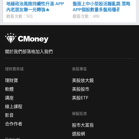
地緣政治風險持續性升溫 APP
盤面上中小型股活蹦亂跳 策略
內老朋友聯一光轉強🔥
APP個股數量多盤局穩✌
觀看次數：501
觀看次數：489
關於我們
部落格
加入我們
理財寶商城
美股專區
理財寶
美股放大鏡
軟體
美股股市
講座
美股ETF
線上課程
模擬投資
影音
合作作者
股市大富翁
選股網