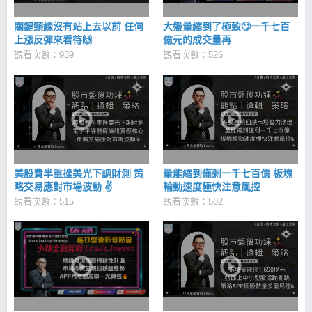
關鍵頸線沒有站上去以前 任何
大盤量縮到了極致🙄一千七百
上漲反彈來看待🙌
億元的成交量再
觀看次數：939
觀看次數：526
美股費半重挫美光下調財測 策
量能縮到僅剩一千七百億 板塊
略交易應對市場波動 ✌
輪動速度極快注意風控
觀看次數：515
觀看次數：502