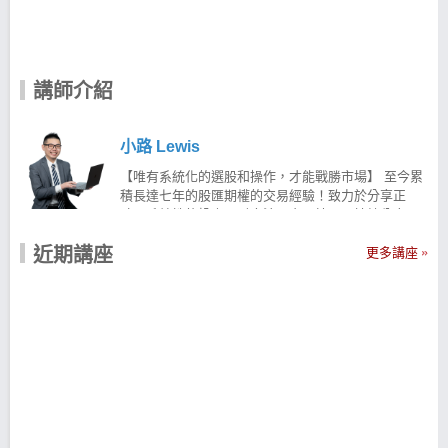
講師介紹
小路 Lewis
【唯有系統化的選股和操作，才能戰勝市場】 至今累
積長達七年的股匯期權的交易經驗！致力於分享正
確、系統性的投資理財方法、交易技巧，持續分享具
備高含金量的知識，藉由工具與技術創造報酬！ 針對
近期講座
股票、外匯保證金、ETFs等商品提供持續性的資訊，
更多講座
為廣大的投資人創造更多價值！ 【核心邏輯】—控制
風險，追求合理報酬 擅長系統化選股與操作，長期控
制風險追求合理報酬！ 從演算法出發，發覺歷史中具
備優異成績單的交易策略 並且相信策略穿透性，透過
多策略能夠應對萬變的金融市場 現在就用科學化的
「#策略交易」 透過 #固定的選股條件＃機械化訊號指
標 幫助進行投資操作 讓投資股票不再依賴情緒與感覺
而是一切透過演算法科學化的選股策略方法！ 讓 小路
Lewis幫助你用系統化的方式建構有效的選股策略 小
路Lewis-台股實戰APP 利用獨家3大策略，篩出具備