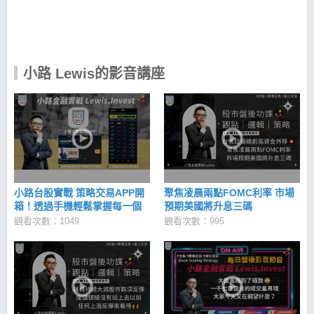
上漲潛力因子的爆發股，幫你解決以上選股問題！ 天
羅地網：過濾錯誤訊號 績優籌碼股：避開股市盲區 低
估成長股：應對萬面的金融市場 用科學化策略交易，
讓投資股票不再依賴情緒與感覺！ 小路Lewis｜iOS
下載 >>https://cmy.tw/00BAro 小路Lewis｜Android下
小路 Lewis的影音講座
載 >> https://cmy.tw/00BKu8
小路台股實戰 策略交易APP開
聚焦凌晨兩點FOMC利率 市場
箱！透過手機輕鬆掌握每一個
預期美國將升息三碼
投資機會！
觀看次數：1049
觀看次數：995