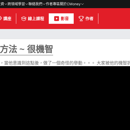
投資
跨領域學習
聯絡我們
作者專區
關於CMoney
講座
線上課程
影音
作者
法 ~ 很機智
，當他意識到這點後，做了一個奇怪的舉動。。。 大家被他的機智