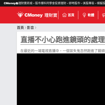
CMoney
理財寶商城
股市爆料同學會
投資理財
即時股市
美股專區
模擬
首頁
軟體
首頁
影音
直播不小心跑進鏡頭的處理方
在最近的一場電視直播中，一個冒失鬼忽然跑進了鏡頭