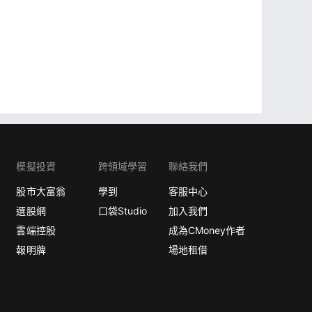
模擬投資
跨領域學習
聯絡我們
股市大富翁
學到
客服中心
選股網
口袋Studio
加入我們
雲端控股
成為CMoney作者
報明牌
場地租借