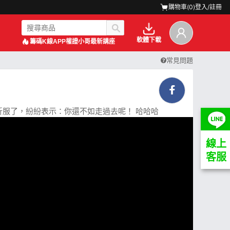
購物車(
0
)
登入/註冊
軟體下載
籌碼K線APP
權證小哥最新講座
常見問題
折服了，紛紛表示：你還不如走過去呢！ 哈哈哈
線上
客服