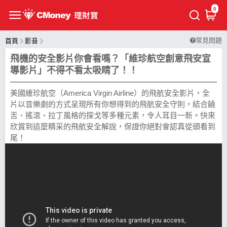
0
常見問題
首頁
影音
飛機的安全影片你會看嗎？「維珍航空創意飛安宣
導影片」不得不看太吸睛了！！
美國維珍航空（America Virgin Airline）的飛航安全影片，全
片以音樂劇的方式呈現所有你想得到的飛航安全守則，結合饒
舌、搖滾、拉丁風格的探戈等多種元素，令人耳目一新。快來
欣賞到這麼精采的飛航安全解說，保證你絕對會認真從頭看到
尾！