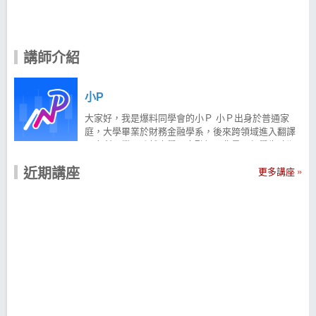
講師介紹
小P
大家好，我是爆料同學會的小Ｐ 小Ｐ出身於普通家
庭，大學畢業於財務金融學系，後來跨領域進入翻譯
研究所畢業。雖然大學是金融相關背景，但學生時期
到踏入職場前期都沒有從事投資相關領域，直到... 小
近期講座
Ｐ在 2009 年年初被朋友介紹後，第一次踏入股市，
更多講座
累計至今已有 13 年的交易經驗。 前期不順，種下心
魔... 小Ｐ的投資生涯並非一進場就一路順遂走到現
在...剛開始接觸股市投資時應該就是最韭菜的那群
人，當時對大盤多空、類股屬性、進出場停利停損策
略全然不知，成天只會看新聞玩股票、看電視節目作
跟單、看盤後分析節目胡亂學習，在初期就因為這些
錯誤的方法導致繳了不少錢當學費...，還記得最慘的
一次莫過於 2011 年發生日本 311 大地震，當時一天
直接虧掉 20 萬元，對於小資的小Ｐ十分挫敗地暫時離
開股市。 遇到人生前輩，重新出發 在小Ｐ暫離股市的