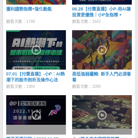
多，更要學空；多空不易時，觀望等待也是策略。 6.
獲利趨勢指標+強化動能
06.28【付費直播】小P-用AI讓
當股價跟基本面不一致，相信股價。 7. 股市比氣長，
投資更優雅｜小P全指標 +
留下來都算成功。 期望跟大家持續在同學會交流，讓
ChatGPT 智能應用 全攻略
觀看次數：1748
我們一起在投資這條人生道路上越走越遠、越走越
觀看次數：1642
順。
07.01【付費直播】-小P：AI熱
高低強弱邏輯: 新手入門必須看
潮下的股市剖析及操作心法
看
觀看次數：1364
觀看次數：1090