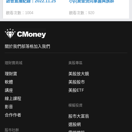
語音直播紀錄｜2022.11.25
小p|資金流向掌握與族群
觀看次數：1004
觀看次數：920
關於我們
部落格
加入我們
理財寶商城
美股專區
理財寶
美股放大鏡
軟體
美股股市
講座
美股ETF
線上課程
模擬投資
影音
合作作者
股市大富翁
選股網
股市社群