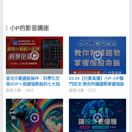
這段時間，因緣際會之下遇到了改變他一生的投資前
輩，開始重新檢討過去投資作過所有不理智的決策、
面對每一次虧損的原因，利用自我評估的方式判斷自
身適合的交易屬性後，拜這位前輩為師，也慢慢克服
心魔，重新回到股市之中，並將每一次學習到的新技
小P的影音講座
法運用在實戰當中，漸漸地融會貫通並創造了自己的
投資心法，在短時間內滾出第一桶金。 在這段過程
中，小Ｐ不僅培養了股市投資的興趣，小Ｐ也找到另
一個熱愛的投資項目，那便是—房地產，小Ｐ將第一
桶金投入於中部房地產中，並透過每 3 年一換屋的策
略，累計至今 9 年的時間將本金滾到 1400 萬，因此
想聊房地產心得的朋友也歡迎提出來討論。 小Ｐ的投
資技法 擅長使用技術線，特別是布林通道抓短線可操
作的股票，運用支撐壓力為輔來判斷進出場策略。 並
首次示範選股操作：科學化交
03.04【付費直播】小P-小P獨
遵守以下投資邏輯執行交易策略： 步驟一、辨國際盤
易SOP＋挑選強勢股的七大指
門技法:教你判讀趨勢掌握個股
多空 步驟二、辨識大盤多空 步驟三、辨識類股多空
標
命脈
觀看次數：2843
觀看次數：2472
步驟四、以型態選股（趨勢正確、籌碼強健、動能充
沛） 嚴守！停損停利準則 嚴禁！看新聞選股、看題材
選股、不執著業績 最後勉勵大家 7 件事情... 1. 資金
決定股價，股價造就型態，型態造就趨勢，趨勢+籌碼
+動能，形成強股，先辨強股趨勢高低位，再選擇進
場，而後嚴格停利或停損出場。 2. 一切以紀律操作，
少看新聞；永遠相信高檔無利空，低檔無利空。 3. 先
避凶再趨吉。 4. 股價永遠走在基本面之前。 5. 要學