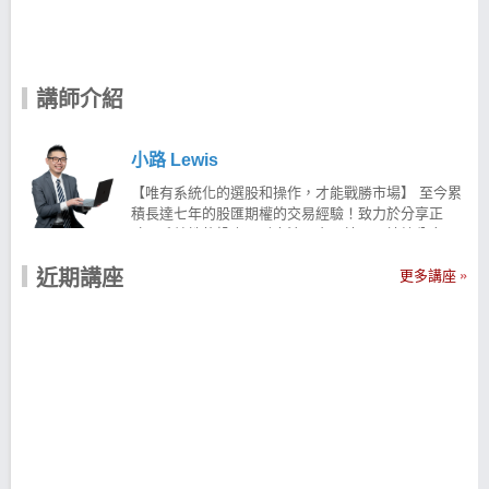
講師介紹
小路 Lewis
【唯有系統化的選股和操作，才能戰勝市場】 至今累
積長達七年的股匯期權的交易經驗！致力於分享正
確、系統性的投資理財方法、交易技巧，持續分享具
備高含金量的知識，藉由工具與技術創造報酬！ 針對
近期講座
股票、外匯保證金、ETFs等商品提供持續性的資訊，
更多講座
為廣大的投資人創造更多價值！ 【核心邏輯】—控制
風險，追求合理報酬 擅長系統化選股與操作，長期控
制風險追求合理報酬！ 從演算法出發，發覺歷史中具
備優異成績單的交易策略 並且相信策略穿透性，透過
多策略能夠應對萬變的金融市場 現在就用科學化的
「#策略交易」 透過 #固定的選股條件＃機械化訊號指
標 幫助進行投資操作 讓投資股票不再依賴情緒與感覺
而是一切透過演算法科學化的選股策略方法！ 讓 小路
Lewis幫助你用系統化的方式建構有效的選股策略 小
路Lewis-台股實戰APP 利用獨家3大策略，篩出具備