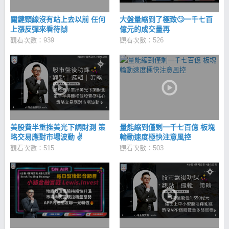
關鍵頸線沒有站上去以前 任何
大盤量縮到了極致🙄一千七百
上漲反彈來看待🙌
億元的成交量再
觀看次數：939
觀看次數：526
美股費半重挫美光下調財測 策
量能縮到僅剩一千七百億 板塊
略交易應對市場波動 ✌
輪動速度極快注意風控
觀看次數：515
觀看次數：503