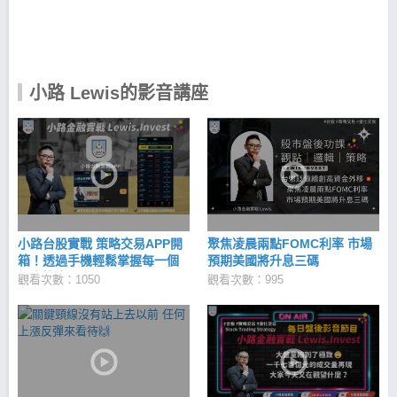
上漲潛力因子的爆發股，幫你解決以上選股問題！ 天
羅地網：過濾錯誤訊號 績優籌碼股：避開股市盲區 低
估成長股：應對萬面的金融市場 用科學化策略交易，
讓投資股票不再依賴情緒與感覺！ 小路Lewis｜iOS
下載 >>https://cmy.tw/00BAro 小路Lewis｜Android下
小路 Lewis的影音講座
載 >> https://cmy.tw/00BKu8
小路台股實戰 策略交易APP開
聚焦凌晨兩點FOMC利率 市場
箱！透過手機輕鬆掌握每一個
預期美國將升息三碼
投資機會！
觀看次數：1050
觀看次數：995