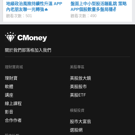
地緣政治風險持續性升溫 APP
盤面上中小型股活蹦亂跳 策略
內老朋友聯一光轉強🔥
APP個股數量多盤局穩✌
觀看次數：501
觀看次數：490
關於我們
部落格
加入我們
理財寶商城
美股專區
理財寶
美股放大鏡
軟體
美股股市
講座
美股ETF
線上課程
模擬投資
影音
合作作者
股市大富翁
選股網