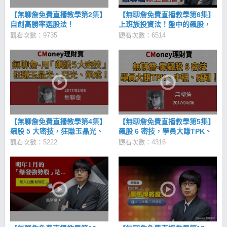
【無聊詹免費直播教學第2集】
【無聊詹免費直播教學第6集】
自創高勝率選股法！
上班族投資法！盤中的飆股，
盤後也能「賺波段」！
觀看次數：9735
觀看次數：6514
【無聊詹免費直播教學第4集】
【無聊詹免費直播教學第5集】
飆股 5 大密技，狂賺玉晶光、
飆股 6 密技，學員大賺TPK、
亞光、榮成！
中租、威剛！
觀看次數：5222
觀看次數：4316