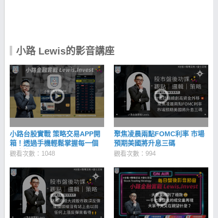
上漲潛力因子的爆發股，幫你解決以上選股問題！ 天
羅地網：過濾錯誤訊號 績優籌碼股：避開股市盲區 低
估成長股：應對萬面的金融市場 用科學化策略交易，
讓投資股票不再依賴情緒與感覺！ 小路Lewis｜iOS
下載 >>https://cmy.tw/00BAro 小路Lewis｜Android下
小路 Lewis的影音講座
載 >> https://cmy.tw/00BKu8
小路台股實戰 策略交易APP開
聚焦凌晨兩點FOMC利率 市場
箱！透過手機輕鬆掌握每一個
預期美國將升息三碼
投資機會！
觀看次數：1048
觀看次數：994