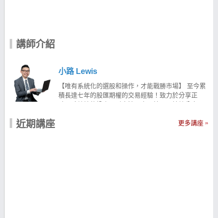
講師介紹
小路 Lewis
【唯有系統化的選股和操作，才能戰勝市場】 至今累
積長達七年的股匯期權的交易經驗！致力於分享正
確、系統性的投資理財方法、交易技巧，持續分享具
備高含金量的知識，藉由工具與技術創造報酬！ 針對
近期講座
股票、外匯保證金、ETFs等商品提供持續性的資訊，
更多講座
為廣大的投資人創造更多價值！ 【核心邏輯】—控制
風險，追求合理報酬 擅長系統化選股與操作，長期控
制風險追求合理報酬！ 從演算法出發，發覺歷史中具
備優異成績單的交易策略 並且相信策略穿透性，透過
多策略能夠應對萬變的金融市場 現在就用科學化的
「#策略交易」 透過 #固定的選股條件＃機械化訊號指
標 幫助進行投資操作 讓投資股票不再依賴情緒與感覺
而是一切透過演算法科學化的選股策略方法！ 讓 小路
Lewis幫助你用系統化的方式建構有效的選股策略 小
路Lewis-台股實戰APP 利用獨家3大策略，篩出具備