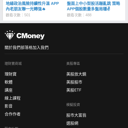
地緣政治風險持續性升溫 APP
盤面上中小型股活蹦亂跳 策略
內老朋友聯一光轉強🔥
APP個股數量多盤局穩✌
觀看次數：501
觀看次數：488
關於我們
部落格
加入我們
理財寶商城
美股專區
理財寶
美股放大鏡
軟體
美股股市
講座
美股ETF
線上課程
模擬投資
影音
合作作者
股市大富翁
選股網