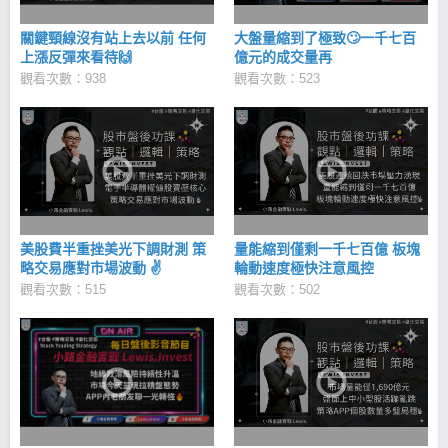
關鍵頸線沒有站上去以前 任何
大盤量縮到了極致🙄一千七百
上漲反彈來看待🙌
億元的成交量再
觀看次數：938
觀看次數：523
美股費半重挫美光下調財測 策
量能縮到僅剩一千七百億 板塊
略交易應對市場波動 ✌
輪動速度極快注意風控
觀看次數：515
觀看次數：502