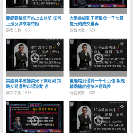
關鍵頸線沒有站上去以前 任何
大盤量縮到了極致🙄一千七百
上漲反彈來看待🙌
億元的成交量再
觀看次數：938
觀看次數：523
美股費半重挫美光下調財測 策
量能縮到僅剩一千七百億 板塊
略交易應對市場波動 ✌
輪動速度極快注意風控
觀看次數：515
觀看次數：502