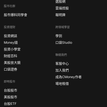
選股網
股市社群
雲端控股
股市爆料同學會
報明牌
投資理財
跨領域學習
投資網誌
學到
Money錢
口袋Studio
投資小學堂
聯絡我們
財經百科
美股放大鏡
客服中心
口袋證券
加入我們
成為CMoney作者
即時股市
場地租借
台股股市
美股股市
台股ETF