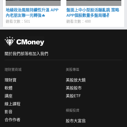
地緣政治風險持續性升溫 APP
盤面上中小型股活蹦亂跳 策略
內老朋友聯一光轉強🔥
APP個股數量多盤局穩✌
觀看次數：501
觀看次數：488
關於我們
部落格
加入我們
理財寶商城
美股專區
理財寶
美股放大鏡
軟體
美股股市
講座
美股ETF
線上課程
模擬投資
影音
合作作者
股市大富翁