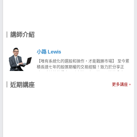
講師介紹
小路 Lewis
【唯有系統化的選股和操作，才能戰勝市場】 至今累
積長達七年的股匯期權的交易經驗！致力於分享正
確、系統性的投資理財方法、交易技巧，持續分享具
備高含金量的知識，藉由工具與技術創造報酬！ 針對
近期講座
股票、外匯保證金、ETFs等商品提供持續性的資訊，
更多講座
為廣大的投資人創造更多價值！ 【核心邏輯】—控制
風險，追求合理報酬 擅長系統化選股與操作，長期控
制風險追求合理報酬！ 從演算法出發，發覺歷史中具
備優異成績單的交易策略 並且相信策略穿透性，透過
多策略能夠應對萬變的金融市場 現在就用科學化的
「#策略交易」 透過 #固定的選股條件＃機械化訊號指
標 幫助進行投資操作 讓投資股票不再依賴情緒與感覺
而是一切透過演算法科學化的選股策略方法！ 讓 小路
Lewis幫助你用系統化的方式建構有效的選股策略 小