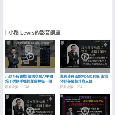
路Lewis-台股實戰APP 利用獨家3大策略，篩出具備
上漲潛力因子的爆發股，幫你解決以上選股問題！ 天
羅地網：過濾錯誤訊號 績優籌碼股：避開股市盲區 低
估成長股：應對萬面的金融市場 用科學化策略交易，
讓投資股票不再依賴情緒與感覺！ 小路Lewis｜iOS
下載 >>https://cmy.tw/00BAro 小路Lewis｜Android下
小路 Lewis的影音講座
載 >> https://cmy.tw/00BKu8
小路台股實戰 策略交易APP開
聚焦凌晨兩點FOMC利率 市場
箱！透過手機輕鬆掌握每一個
預期美國將升息三碼
投資機會！
觀看次數：1048
觀看次數：994