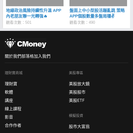
地緣政治風險持續性升溫 APP
盤面上中小型股活蹦亂跳 策略
內老朋友聯一光轉強🔥
APP個股數量多盤局穩✌
觀看次數：501
觀看次數：490
關於我們
部落格
加入我們
理財寶商城
美股專區
理財寶
美股放大鏡
軟體
美股股市
講座
美股ETF
線上課程
模擬投資
影音
合作作者
股市大富翁