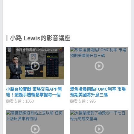
路Lewis-台股實戰APP 利用獨家3大策略，篩出具備
上漲潛力因子的爆發股，幫你解決以上選股問題！ 天
羅地網：過濾錯誤訊號 績優籌碼股：避開股市盲區 低
估成長股：應對萬面的金融市場 用科學化策略交易，
讓投資股票不再依賴情緒與感覺！ 小路Lewis｜iOS
下載 >>https://cmy.tw/00BAro 小路Lewis｜Android下
小路 Lewis的影音講座
載 >> https://cmy.tw/00BKu8
小路台股實戰 策略交易APP開
聚焦凌晨兩點FOMC利率 市場
箱！透過手機輕鬆掌握每一個
預期美國將升息三碼
投資機會！
觀看次數：1050
觀看次數：995