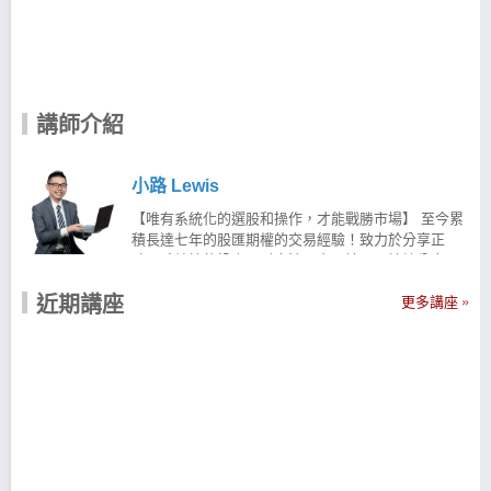
講師介紹
小路 Lewis
【唯有系統化的選股和操作，才能戰勝市場】 至今累
積長達七年的股匯期權的交易經驗！致力於分享正
確、系統性的投資理財方法、交易技巧，持續分享具
備高含金量的知識，藉由工具與技術創造報酬！ 針對
近期講座
股票、外匯保證金、ETFs等商品提供持續性的資訊，
更多講座
為廣大的投資人創造更多價值！ 【核心邏輯】—控制
風險，追求合理報酬 擅長系統化選股與操作，長期控
制風險追求合理報酬！ 從演算法出發，發覺歷史中具
備優異成績單的交易策略 並且相信策略穿透性，透過
多策略能夠應對萬變的金融市場 現在就用科學化的
「#策略交易」 透過 #固定的選股條件＃機械化訊號指
標 幫助進行投資操作 讓投資股票不再依賴情緒與感覺
而是一切透過演算法科學化的選股策略方法！ 讓 小路
Lewis幫助你用系統化的方式建構有效的選股策略 小