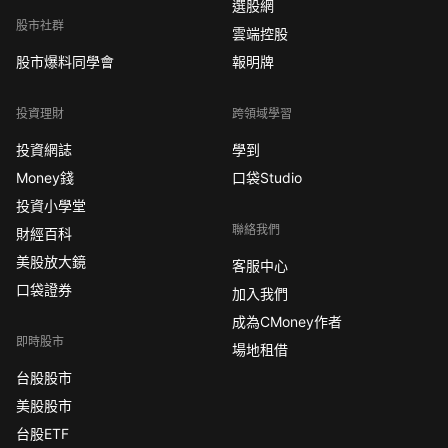
選股網
股市社群
雲端控股
股市爆料同學會
報明牌
投資理財
跨領域學習
投資網誌
學到
Money錢
口袋Studio
投資小學堂
聯絡我們
財經百科
美股放大鏡
客服中心
口袋證券
加入我們
成為CMoney作者
即時股市
場地租借
台股股市
美股股市
台股ETF