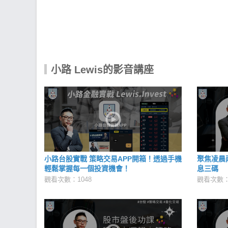
小路 Lewis的影音講座
小路台股實戰 策略交易APP開箱！透過手機
聚焦凌晨
輕鬆掌握每一個投資機會！
息三碼
觀看次數：1048
觀看次數：