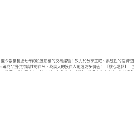
 至今累積長達七年的股匯期權的交易經驗！致力於分享正確、系統性的投資
TFs等商品提供持續性的資訊，為廣大的投資人創造更多價值！ 【核心邏輯】
具備優異成績單的交易策略 並且相信策略穿透性，透過多策略能夠應對萬變的金
投資股票不再依賴情緒與感覺 而是一切透過演算法科學化的選股策略方法！ 讓 小
略，篩出具備上漲潛力因子的爆發股，幫你解決以上選股問題！ 天羅地網：過濾錯誤
wis｜iOS 下載 >>https://cmy.tw/00BAro 小路Lewis｜Android下載 