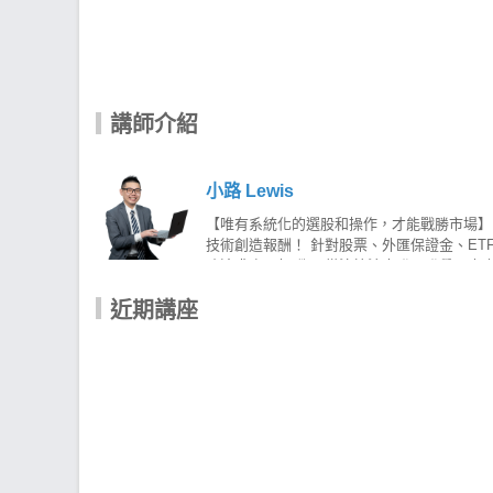
講師介紹
小路 Lewis
【唯有系統化的選股和操作，才能戰勝市場】
技術創造報酬！ 針對股票、外匯保證金、E
險追求合理報酬！ 從演算法出發，發覺歷史中
條件＃機械化訊號指標 幫助進行投資操作 讓
近期講座
Lewis-台股實戰APP 利用獨家3大策
場 用科學化策略交易，讓投資股票不再依賴情緒與感覺！ 小路Le