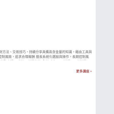
理財方法、交易技巧，持續分享具備高含金量的知識，藉由工具與
—控制風險，追求合理報酬 擅長系統化選股與操作，長期控制風
融市場 現在就用科學化的「#策略交易」 透過 #固定的選股
路Lewis幫助你用系統化的方式建構有效的選股策略 小路
訊號 績優籌碼股：避開股市盲區 低估成長股：應對萬面的金融市
更多講座
>> https://cmy.tw/00BKu8