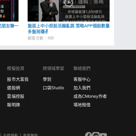
老朋友聯一
盤面上中小型股活蹦亂跳 策略APP個股數量
多盤局穩✌
觀看次數：488
模擬投資
跨領域學習
聯絡我們
股市大富翁
學到
客服中心
選股網
口袋Studio
加入我們
雲端控股
成為CMoney作者
報明牌
場地租借
社群規範
免責聲明