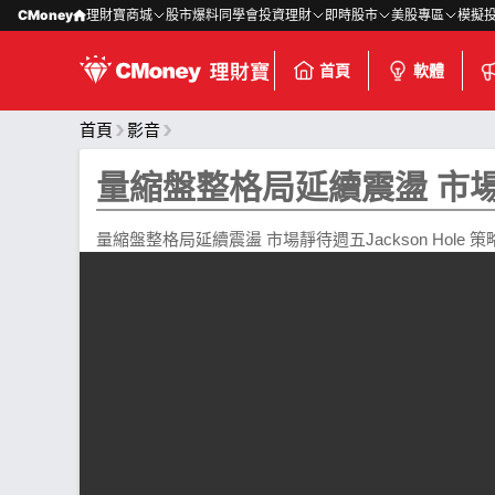
CMoney
理財寶商城
股市爆料同學會
投資理財
即時股市
美股專區
模擬
首頁
軟體
首頁
影音
量縮盤整格局延續震盪 市場靜
量縮盤整格局延續震盪 市場靜待週五Jackson Hole 