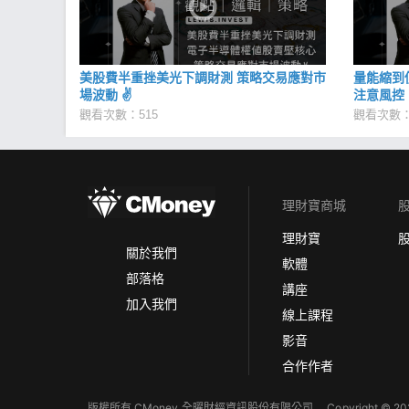
美股費半重挫美光下調財測 策略交易應對市
量能縮到
場波動 ✌
注意風控
觀看次數：515
觀看次數：
理財寶商城
理財寶
關於我們
軟體
部落格
講座
加入我們
線上課程
影音
合作作者
版權所有 CMoney 全曜財經資訊股份有限公司
Copyright © 202