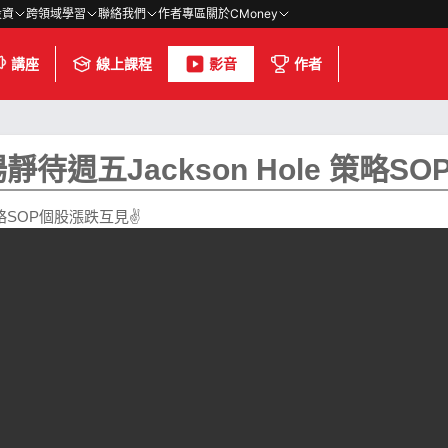
投資
跨領域學習
聯絡我們
作者專區
關於CMoney
講座
線上課程
影音
作者
待週五Jackson Hole 策略S
策略SOP個股漲跌互見✌