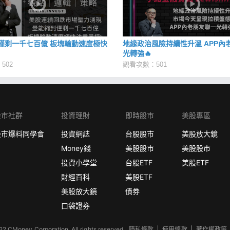
僅剩一千七百億 板塊輪動速度極快
地緣政治風險持續性升溫 APP內
光轉強🔥
502
觀看次數：501
股市社群
投資理財
即時股市
美股專區
股市爆料同學會
投資網誌
台股股市
美股放大鏡
Money錢
美股股市
美股股市
投資小學堂
台股ETF
美股ETF
財經百科
美股ETF
美股放大鏡
債券
口袋證券
2 CMoney Corporation. All rights reserved.
隱私條款
使用條款
著作權政策