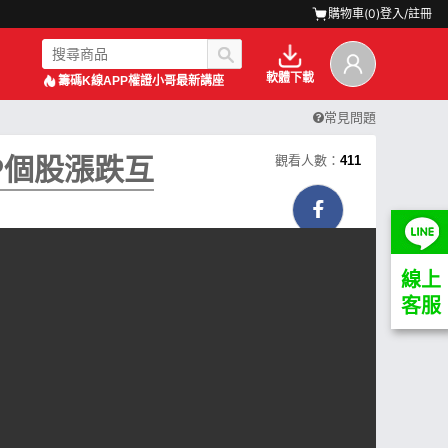
購物車(
0
)
登入/註冊
軟體下載
籌碼K線APP
權證小哥最新講座
常見問題
OP個股漲跌互
觀看人數：
411
線上
客服