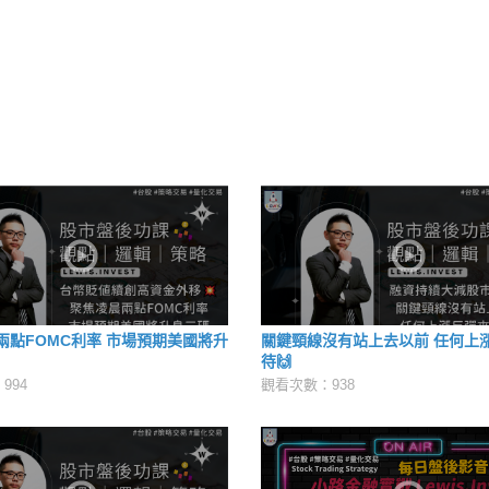
兩點FOMC利率 市場預期美國將升
關鍵頸線沒有站上去以前 任何上
待🙌
994
觀看次數：938