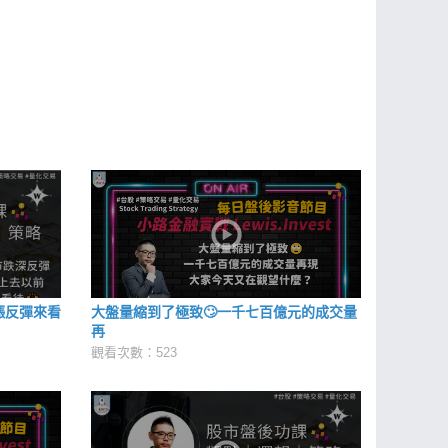
漲反彈來看
大盤量縮到了極致🙄一千七百億元的成交量
再
觀看次數：523