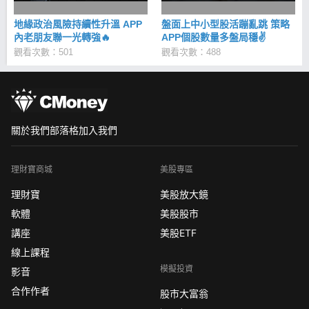
地緣政治風險持續性升溫 APP
盤面上中小型股活蹦亂跳 策略
內老朋友聯一光轉強🔥
APP個股數量多盤局穩✌
觀看次數：501
觀看次數：488
關於我們
部落格
加入我們
理財寶商城
美股專區
理財寶
美股放大鏡
軟體
美股股市
講座
美股ETF
線上課程
模擬投資
影音
合作作者
股市大富翁