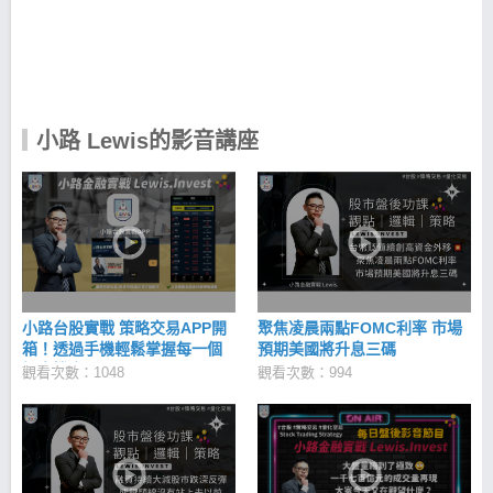
路Lewis-台股實戰APP 利用獨家3大策略，篩出具備
上漲潛力因子的爆發股，幫你解決以上選股問題！ 天
羅地網：過濾錯誤訊號 績優籌碼股：避開股市盲區 低
估成長股：應對萬面的金融市場 用科學化策略交易，
讓投資股票不再依賴情緒與感覺！ 小路Lewis｜iOS
下載 >>https://cmy.tw/00BAro 小路Lewis｜Android下
小路 Lewis的影音講座
載 >> https://cmy.tw/00BKu8
小路台股實戰 策略交易APP開
聚焦凌晨兩點FOMC利率 市場
箱！透過手機輕鬆掌握每一個
預期美國將升息三碼
投資機會！
觀看次數：1048
觀看次數：994