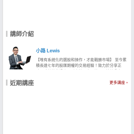
講師介紹
小路 Lewis
【唯有系統化的選股和操作，才能戰勝市場】 至今累
積長達七年的股匯期權的交易經驗！致力於分享正
確、系統性的投資理財方法、交易技巧，持續分享具
備高含金量的知識，藉由工具與技術創造報酬！ 針對
近期講座
股票、外匯保證金、ETFs等商品提供持續性的資訊，
更多講座
為廣大的投資人創造更多價值！ 【核心邏輯】—控制
風險，追求合理報酬 擅長系統化選股與操作，長期控
制風險追求合理報酬！ 從演算法出發，發覺歷史中具
備優異成績單的交易策略 並且相信策略穿透性，透過
多策略能夠應對萬變的金融市場 現在就用科學化的
「#策略交易」 透過 #固定的選股條件＃機械化訊號指
標 幫助進行投資操作 讓投資股票不再依賴情緒與感覺
而是一切透過演算法科學化的選股策略方法！ 讓 小路
Lewis幫助你用系統化的方式建構有效的選股策略 小