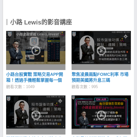
羅地網：過濾錯誤訊號 績優籌碼股：避開股市盲區 低
估成長股：應對萬面的金融市場 用科學化策略交易，
讓投資股票不再依賴情緒與感覺！ 小路Lewis｜iOS
下載 >>https://cmy.tw/00BAro 小路Lewis｜Android下
小路 Lewis的影音講座
載 >> https://cmy.tw/00BKu8
小路台股實戰 策略交易APP開
聚焦凌晨兩點FOMC利率 市場
箱！透過手機輕鬆掌握每一個
預期美國將升息三碼
投資機會！
觀看次數：1049
觀看次數：995