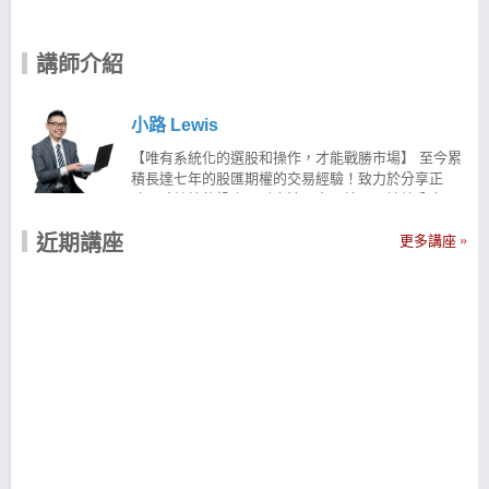
講師介紹
小路 Lewis
【唯有系統化的選股和操作，才能戰勝市場】 至今累
積長達七年的股匯期權的交易經驗！致力於分享正
確、系統性的投資理財方法、交易技巧，持續分享具
備高含金量的知識，藉由工具與技術創造報酬！ 針對
近期講座
股票、外匯保證金、ETFs等商品提供持續性的資訊，
更多講座
為廣大的投資人創造更多價值！ 【核心邏輯】—控制
風險，追求合理報酬 擅長系統化選股與操作，長期控
制風險追求合理報酬！ 從演算法出發，發覺歷史中具
備優異成績單的交易策略 並且相信策略穿透性，透過
多策略能夠應對萬變的金融市場 現在就用科學化的
「#策略交易」 透過 #固定的選股條件＃機械化訊號指
標 幫助進行投資操作 讓投資股票不再依賴情緒與感覺
而是一切透過演算法科學化的選股策略方法！ 讓 小路
Lewis幫助你用系統化的方式建構有效的選股策略 小
路Lewis-台股實戰APP 利用獨家3大策略，篩出具備
上漲潛力因子的爆發股，幫你解決以上選股問題！ 天