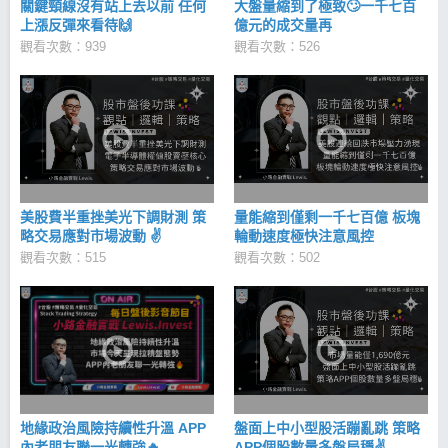
關鍵頸線沒有站上去以前 任何
大盤量縮到了極致🙄一千七百
上漲反彈來看待🙌
億元的成交量再
觀看次數：939
觀看次數：526
美股費半重挫美光下調財測 策
量能縮到僅剩一千七百億 板塊
略交易應對市場波動 ✌
輪動速度極快注意風控
觀看次數：515
觀看次數：502
地緣政治風險持續性升溫 APP
盤面上中小型股活蹦亂跳 策略
內老朋友聯一光轉強🔥
APP個股數量多盤局穩✌